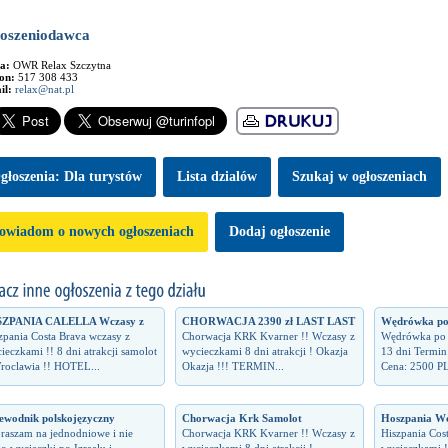
oszeniodawca
ma:
OWR Relax Szczytna
fon:
517 308 433
il:
relax@nat.pl
głoszenia: Dla turystów
Lista dzialów
Szukaj w ogłoszeniach
owiadom o nowych ogłoszeniach
Dodaj ogłoszenie
SZPANIA CALELLA Wczasy z
CHORWACJA 2390 zł LAST LAST
Wędrówka po l
zpania Costa Brava wczasy z
Chorwacja KRK Kvarner !! Wczasy z
Wędrówka po li
ieczkami !! 8 dni atrakcji samolot
wycieczkami 8 dni atrakcji ! Okazja
13 dni Termin
roclawia !! HOTEL...
Okazja !!! TERMIN...
Cena: 2500 PL
ewodnik polskojęzyczny
Chorwacja Krk Samolot
Hoszpania Wc
raszam na jednodniowe i nie
Chorwacja KRK Kvarner !! Wczasy z
Hiszpania Cos