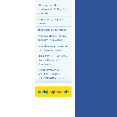
pilot wycieczki z
Rzeszowa do Soliny, 17
września
Kupię biuro, wejdę w
spółkę.
Specjalista ds. turystyki
Doradca klienta - biuro
podróży - wakacje.pl
Samodzielny przewodnik
(bez doświadczenia)
ITAKA WEJHEROWO -
Starszy Doradca /
Doradca ds....
KOORDYNATOR
WYJAZDU (MISJI
GOSPODARCZEJ) DO...