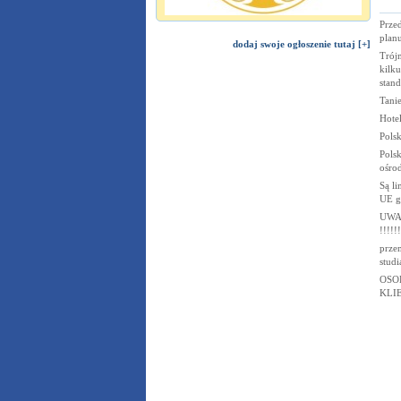
Przed
planu
dodaj swoje ogłoszenie tutaj [+]
Trójm
kilk
stand
Tani
Hotel
Pols
Pols
ośro
Są li
UE g
UWA
!!!!!!
przem
studi
OSO
KLI