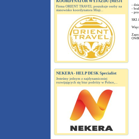
KOORDYNATOR WYJAZDU (MISJI
- dzi
Firma ORIENT TRAVEL poszukuje osoby na
- bra
stanowisko koordynatora Misji...
- pro
SKI 
Więc
Zapr
OWR 
NEKERA - HELP DESK Specialist
Jesteśmy jednym z najdynamiczniej
rozwijających się biur podróży w Polsce,...