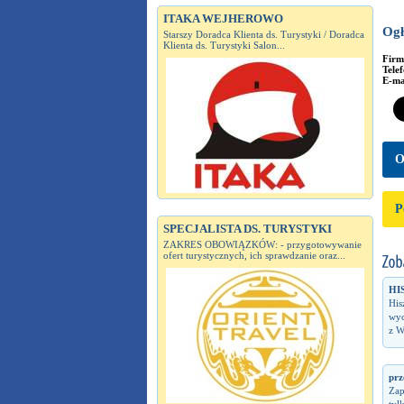
ITAKA WEJHEROWO
Ogł
Starszy Doradca Klienta ds. Turystyki / Doradca
Klienta ds. Turystyki Salon...
Fir
Tele
E-ma
O
P
SPECJALISTA DS. TURYSTYKI
ZAKRES OBOWIĄZKÓW: - przygotowywanie
ofert turystycznych, ich sprawdzanie oraz...
HI
His
wyc
z W
prz
Zap