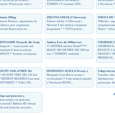
ko wycieczki po Izraelu i
wycieczkami 8 dni atrakcji !
wycieczkami !!
estynie. Promocyjne ceny i...
TERMIN 2-9 wrzesień 2026...
z Wroclawia !
iustur Elbląg
ZIELONA SZKOŁA Chorwacja
WROCLAW Noc
nowni Państwo, zapraszamy do
Zielone szkoły w CHorwacji i
WRoclaw -zap
ółpracy przy organizacji
Słowenii 6 dni atrakcji z bogatym
zorganizowane
ieczek &quot;szyte na...
programem ! * CENA pobytu...
Slaska * ofer
DZUGORIE Wyjazdy dla Grup
Andora Free ski 300km tras
CHORWACJA
zugorie + wypoczynek nad
!!! ANDORA samolot Hotel4****
CHORWACJA 
iatykiem 8 dniowe pobyty
MAGIC SKI HB FREE SKI 300 km
PIGUŁCE 5 lub 
OLOT * Terminy od sierpnia
tras !! TERMINY niedziela...
OKAZJA !! O
.
PROMOCJA...
OCHY 3430 zł FREE Ski
HISZPANIA CALELLA Wczasy z
Usługi turyst
!! WŁOCHY FREE SKI 104 km
Hiszpania Costa Brava wczasy z
Transfer, zak
s TRYDENT REZERWUJ już teraz
wycieczkami !! 8 dni atrakcji samolot
fakultatywne.
 VIP PAKIET !! Tylko 500...
z Wroclawia HOTEL...
polonyjnie. Kra
d
legi nad jeziorem w
kasz miejsca na spokojny
oczynek? Babilon HF oferuje
ki nad jeziorem otoczone...