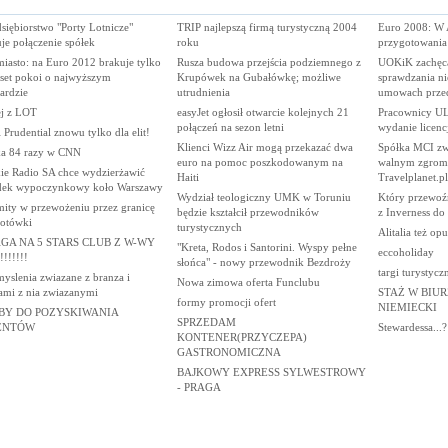
siębiorstwo "Porty Lotnicze"
TRIP najlepszą firmą turystyczną 2004
Euro 2008: W Au
je połączenie spółek
roku
przygotowania
iasto: na Euro 2012 brakuje tylko
Rusza budowa przejścia podziemnego z
UOKiK zachęca
uset pokoi o najwyższym
Krupówek na Gubałówkę; możliwe
sprawdzania n
ardzie
utrudnienia
umowach przed
ej z LOT
easyJet ogłosił otwarcie kolejnych 21
Pracownicy UL
połączeń na sezon letni
wydanie licencj
 Prudential znowu tylko dla elit!
Klienci Wizz Air mogą przekazać dwa
Spółka MCI zwi
ka 84 razy w CNN
euro na pomoc poszkodowanym na
walnym zgroma
kie Radio SA chce wydzierżawić
Haiti
Travelplanet.pl
dek wypoczynkowy koło Warszawy
Wydział teologiczny UMK w Toruniu
Który przewoźn
mity w przewożeniu przez granicę
będzie kształcił przewodników
z Inverness do 
otówki
turystycznych
Alitalia też o
GA NA 5 STARS CLUB Z W-WY
"Kreta, Rodos i Santorini. Wyspy pełne
eccoholiday
!!!!!!!
słońca" - nowy przewodnik Bezdroży
targi turystycz
yslenia zwiazane z branza i
Nowa zimowa oferta Funclubu
ami z nia zwiazanymi
STAŻ W BIUR
formy promocji ofert
NIEMIECKI
BY DO POZYSKIWANIA
SPRZEDAM
ENTÓW
Stewardessa...?
KONTENER(PRZYCZEPA)
GASTRONOMICZNA
BAJKOWY EXPRESS SYLWESTROWY
- PRAGA