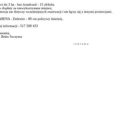
eci do 3 lat - bez świadczeń - 15 zł/doba
k dopłaty za niewykorzystane miejsce;
mocja nie dotyczy wcześniejszych rezerwacji i nie łączy się z innymi promocjami.
ARENA - Zieleniec - 80 cm pokrywy śnieżnej.
ej informacji - 517 308 433
aszamy,
Relax Szczytna
r e k l a m a