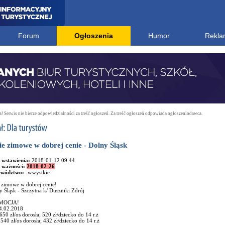
Forum
Ogłoszenia
Humor
Rekla
 Serwis nie bierze odpowiedzialności za treść ogłoszeń. Za treść ogłoszeń odpowiada ogłoszeniodawca.
ie zimowe w dobrej cenie - Dolny Śląsk
 wstawienia:
2018-01-12 09:44
 ważności:
2018-02-26
ewództwo:
-wszystkie-
 zimowe w dobrej cenie!
 Śląsk - Szczytna k/ Duszniki Zdrój
MOCJA!
4.02.2018
650 zł/os dorosła; 520 zł/dziecko do 14 r.ż
540 zł/os dorosła; 432 zł/dziecko do 14 r.ż