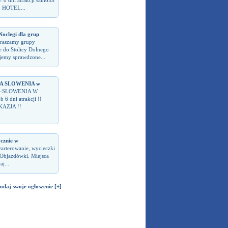
 8 dni atrakcji samolot
! HOTEL...
legi dla grup
raszamy grupy
 do Stolicy Dolnego
ujemy sprawdzone...
 SLOWENIA w
-SŁOWENIA W
6 dni atrakcji !!
KAZJA !!
ycznie w
warterowanie, wycieczki
 Objazdówki. Miejsca
j...
odaj swoje ogłoszenie [+]