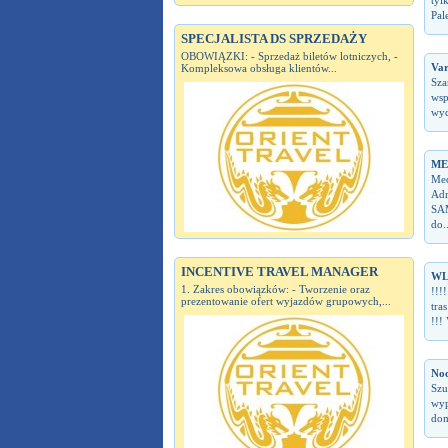
tyl
Pal
SPECJALISTA DS SPRZEDAŻY
OBOWIĄZKI: - Sprzedaż biletów lotniczych, -
Var
Kompleksowa obsługa klientów...
Sza
wsp
wyc
ME
Med
Adr
SAM
do..
INCENTIVE TRAVEL MANAGER
WL
1. Zakres obowiązków: - Tworzenie oraz
!!!
prezentowanie ofert wyjazdów grupowych,...
tra
!!!
Noc
Szu
wyp
dom