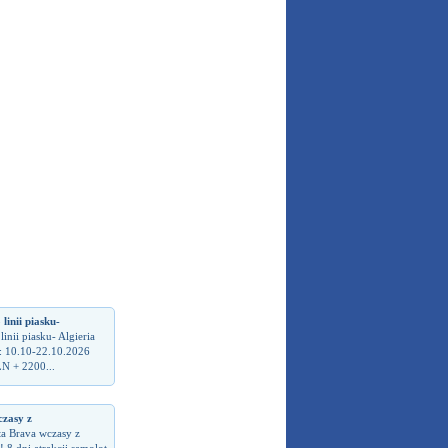
inii piasku-
nii piasku- Algieria
: 10.10-22.10.2026
N + 2200...
zasy z
ta Brava wczasy z