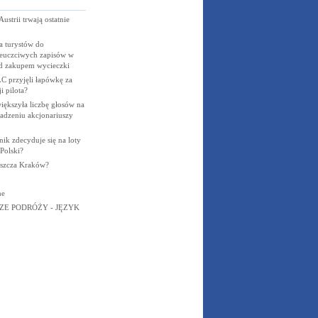
strii trwają ostatnie
 turystów do
ieuczciwych zapisów w
 zakupem wycieczki
C przyjęli łapówkę za
i pilota?
ększyła liczbę głosów na
dzeniu akcjonariuszy
ik zdecyduje się na loty
Polski?
puszcza Kraków?
ne
ZE PODRÓŻY - JĘZYK