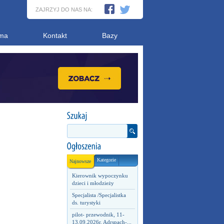
ZAJRZYJ DO NAS NA:
ma
Kontakt
Bazy
Kategorie
Najnowsze
Kierownik wypoczynku
dzieci i młodzieży
Specjalista /Specjalistka
ds. turystyki
pilot- przewodnik, 11-
13.09.2026r. Adrspach-...