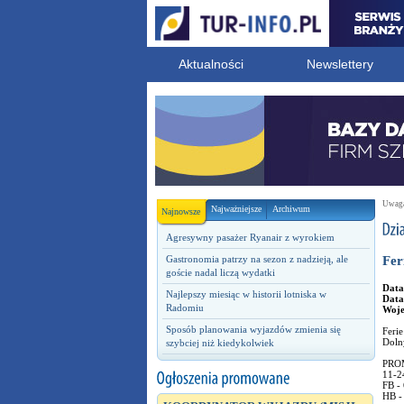
Aktualności
Newslettery
Uwaga!
Najważniejsze
Archiwum
Najnowsze
Agresywny pasażer Ryanair z wyrokiem
Gastronomia patrzy na sezon z nadzieją, ale
Fer
goście nadal liczą wydatki
Data
Najlepszy miesiąc w historii lotniska w
Data
Radomiu
Woj
Sposób planowania wyjazdów zmienia się
Ferie
Dolny
szybciej niż kiedykolwiek
PRO
11-2
FB - 
HB - 