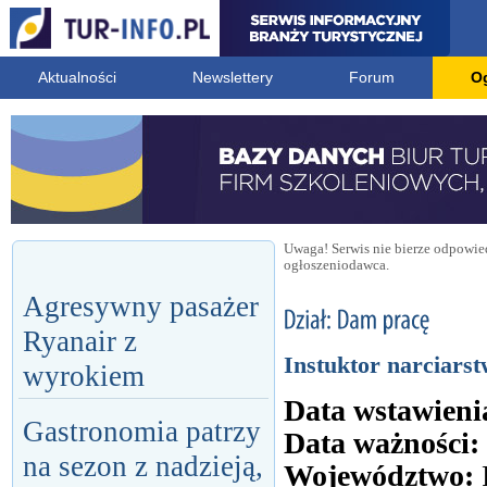
Aktualności
Newslettery
Forum
O
Uwaga! Serwis nie bierze odpowied
ogłoszeniodawca.
Agresywny pasażer
Ryanair z
Instuktor narciar
wyrokiem
Data wstawieni
Gastronomia patrzy
Data ważności:
na sezon z nadzieją,
Województwo: