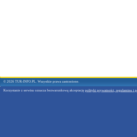
© 2026 TUR-INFO.PL. Wszystkie prawa zastrzeżone.
Korzystanie z serwisu oznacza bezwarunkową akceptację
polityki prywatności, regulaminu i p