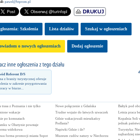
il:
pawel@btprom.pl
głoszenia: Szkolenia
Lista dzialów
Szukaj w ogłoszeniach
owiadom o nowych ogłoszeniach
Dodaj ogłoszenie
d
ód Referent D/S
ma z branży turystycznej oferuje
olenia w zakresie przygotowania
pracy w biurze...
trasa z Poznania i nie tylko
Nowe połączenie z Gdańska
Bałtyk pod ob
nione wakacje
Trudne wojaże do łatwych szwaczek
Letnia praca be
nie po komnatach
Gdzie wakacjowali mieszkańcy
Kopalnia Soli 
Podlasia?
jednak państw
amku w Olsztynie powstaje
forma widokowa
Napiwki Gdzie i ile?
Turystyka: Nie
najbardziej nie
awa forma promocji miasta Sopot
Muzeum cudów natury w Niechorzu