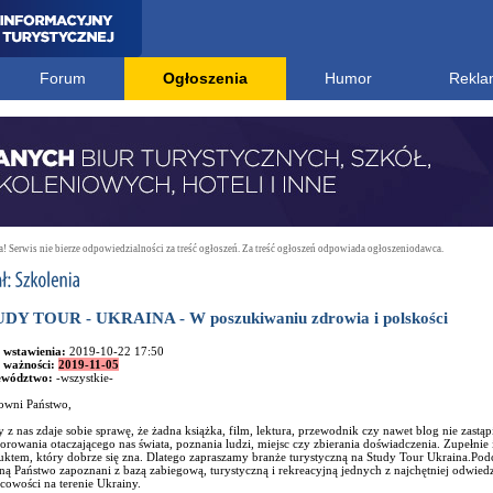
Forum
Ogłoszenia
Humor
Rekla
 Serwis nie bierze odpowiedzialności za treść ogłoszeń. Za treść ogłoszeń odpowiada ogłoszeniodawca.
DY TOUR - UKRAINA - W poszukiwaniu zdrowia i polskości
 wstawienia:
2019-10-22 17:50
 ważności:
2019-11-05
ewództwo:
-wszystkie-
owni Państwo,
 z nas zdaje sobie sprawę, że żadna książka, film, lektura, przewodnik czy nawet blog nie zastą
orowania otaczającego nas świata, poznania ludzi, miejsc czy zbierania doświadczenia. Zupełnie 
uktem, który dobrze się zna. Dlatego zapraszamy branże turystyczną na Study Tour Ukraina.Po
ną Państwo zapoznani z bazą zabiegową, turystyczną i rekreacyjną jednych z najchętniej odwie
cowości na terenie Ukrainy.