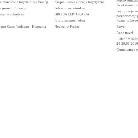
Polsko-bułgar
a mnichów z turystami we Francji
Kurpie - nowa atrakcja turystyczna
zwiększeniu ru
 prom do Szwecji
Gdzie nowe lotnisko?
Sejm przyjął n
ster w ochodzita
GRECJA LEPTOKARIA
paszportowej: 
formy promocji ofert
ważny tylko ro
ator Czasu Wolnego - Hiszpania
Noclegi w Pradze
Paryz
Aone travel
LUKSEMBURG
24-29.05.2016
Centralwings z