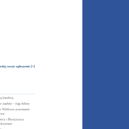
odaj swoje ogłoszenie [+]
cą banderą
z zapłaty - ciąg dalszy
w Wieliczce pozostanie
owa
mcy i Brytyjczycy
okrzesani