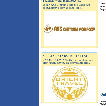
Przedstawiciel Handlowy ds.
Szcze
To my, AKS Centrum Podróży z Chorzowa
oraz
poszukujemy osoby na stanowisko...
http
SPECJALISTA DS. TURYSTYKI
ZAKRES OBOWIĄZKÓW: - przygotowywanie
ofert turystycznych, ich sprawdzanie oraz...
Ogł
Fir
Tele