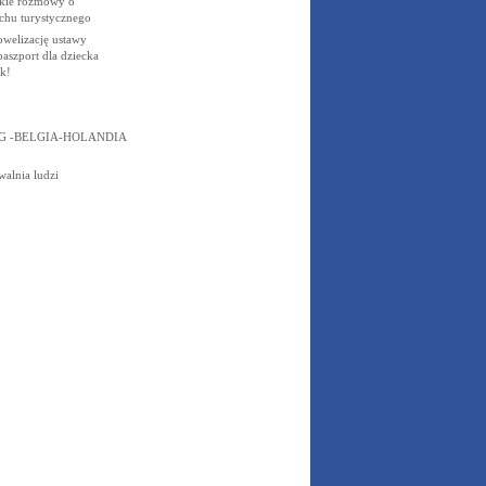
skie rozmowy o
chu turystycznego
owelizację ustawy
paszport dla dziecka
k!
 -BELGIA-HOLANDIA
walnia ludzi