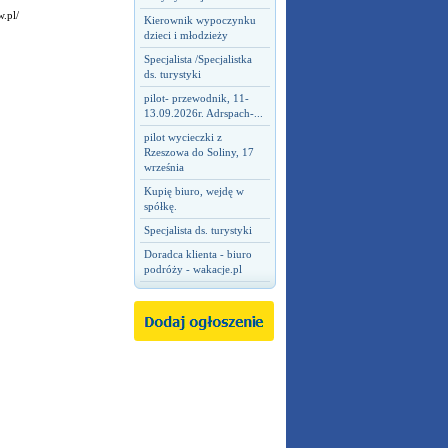
.pl/
Kierownik wypoczynku
dzieci i młodzieży
Specjalista /Specjalistka
ds. turystyki
pilot- przewodnik, 11-
13.09.2026r. Adrspach-...
pilot wycieczki z
Rzeszowa do Soliny, 17
września
Kupię biuro, wejdę w
spółkę.
Specjalista ds. turystyki
Doradca klienta - biuro
podróży - wakacje.pl