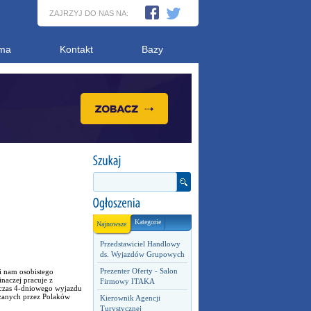
ZAJRZYJ DO NAS NA:
ma
Kontakt
Bazy
Kategorie
Najnowsze
Przedstawiciel Handlowy
ds. Wyjazdów Grupowych
Prezenter Oferty - Salon
pi nam osobistego
inaczej pracuje z
Firmowy ITAKA
dczas 4-dniowego wyjazdu
dzanych przez Polaków
Kierownik Agencji
Turystycznej