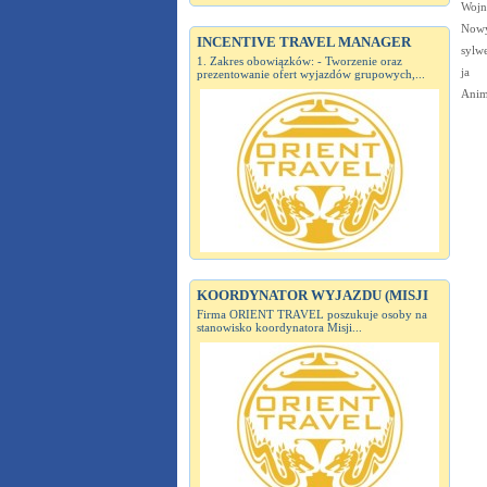
Wojn
Nowy
INCENTIVE TRAVEL MANAGER
sylwe
1. Zakres obowiązków: - Tworzenie oraz
ja
prezentowanie ofert wyjazdów grupowych,...
Anim
KOORDYNATOR WYJAZDU (MISJI
Firma ORIENT TRAVEL poszukuje osoby na
stanowisko koordynatora Misji...