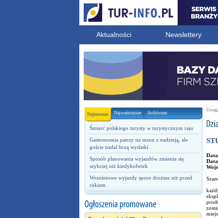
Aktualności
Newslettery
Uwaga!
Najważniejsze
Archiwum
Najnowsze
Śmierć polskiego turysty w turystycznym raju
Gastronomia patrzy na sezon z nadzieją, ale
STU
goście nadal liczą wydatki
Data
Sposób planowania wyjazdów zmienia się
Data
szybciej niż kiedykolwiek
Woj
Wrześniowe wyjazdy sporo droższe niż przed
Szan
rokiem
każdy
ekspl
prod
zosta
miejs