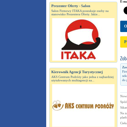
E-ma
Prezenter Oferty - Salon
Salon Firmowy ITAKA poszukuje osoby na
stanowisko Prezentera Oferty. Jakie...
O
P
Zaw
Kierownik Agencji Turystycznej
Fir
szk
AKS Centrum Podróży jako jedna z najbardziej
do 
utytułowanych multiagencji na...
Nowa 
Spóź
Sika
Na z
plat
Ciek