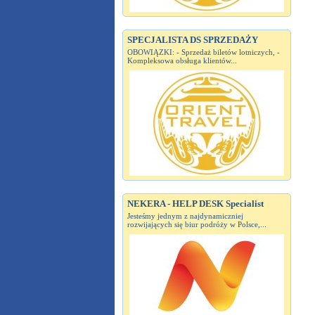
SPECJALISTA DS SPRZEDAŻY
OBOWIĄZKI: - Sprzedaż biletów lotniczych, -
Kompleksowa obsługa klientów...
NEKERA - HELP DESK Specialist
Jesteśmy jednym z najdynamiczniej
rozwijających się biur podróży w Polsce,...