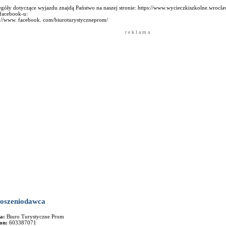
góły dotyczące wyjazdu znajdą Państwo na naszej stronie: https://www.wycieczkiszkolne.wroclaw
 facebook-u:
s://www. facebook. com/biuroturystyczneprom/
r e k l a m a
oszeniodawca
ma:
Biuro Turystyczne Prom
fon:
603387071