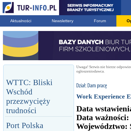
Aktualności
Newslettery
Forum
O
Uwaga! Serwis nie bierze odpowied
ogłoszeniodawca.
WTTC: Bliski
Wschód
Work Experience E
przezwycięży
Data wstawieni
trudności
Data ważności:
Port Polska
Województwo: