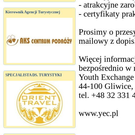
- atrakcyjne zaro
- certyfikaty p
Kierownik Agencji Turystycznej
Prosimy o przes
mailowy z dop
Więcej informacj
bezpośrednio w 
Youth Exchange
SPECJALISTA DS. TURYSTYKI
44-100 Gliwice,
tel. +48 32 331 4
www.yec.pl