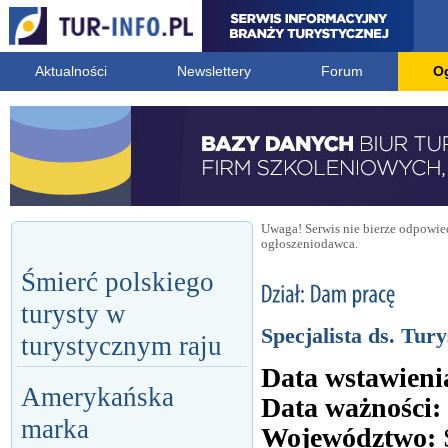
Aktualności
Newslettery
Forum
O
Uwaga! Serwis nie bierze odpowied
ogłoszeniodawca.
Śmierć polskiego
turysty w
Specjalista ds. Tur
turystycznym raju
Data wstawieni
Amerykańska
Data ważności:
marka
Województwo: