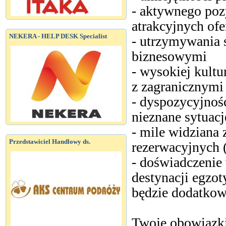
- aktywnego poz
atrakcyjnych of
NEKERA - HELP DESK Specialist
- utrzymywania s
biznesowymi
- wysokiej kultu
z zagranicznymi
- dyspozycyjnośc
nieznane sytuacj
- mile widziana
Przedstawiciel Handlowy ds.
rezerwacyjnych 
- doświadczenie
destynacji egzo
będzie dodatko
Twoje obowiązk