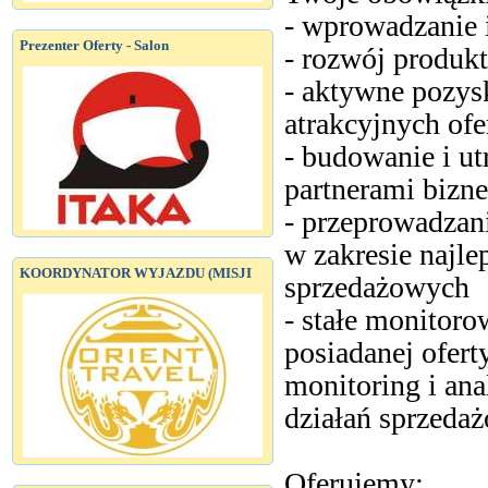
- wprowadzanie i
Prezenter Oferty - Salon
- rozwój produk
- aktywne pozys
atrakcyjnych of
- budowanie i ut
partnerami biz
- przeprowadzan
w zakresie najl
KOORDYNATOR WYJAZDU (MISJI
sprzedażowych
- stałe monitoro
posiadanej oferty
monitoring i an
działań sprzeda
Oferujemy: