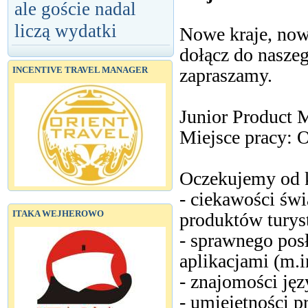
ale goście nadal
liczą wydatki
Nowe kraje, now
dołącz do nasze
zapraszamy.
INCENTIVE TRAVEL MANAGER
Junior Product 
Miejsce pracy: 
Oczekujemy od 
- ciekawości św
ITAKA WEJHEROWO
produktów turyst
- sprawnego pos
aplikacjami (m.i
- znajomości jęz
- umiejętności 