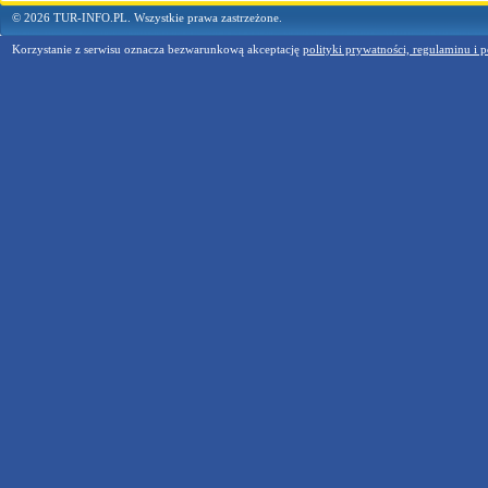
© 2026 TUR-INFO.PL. Wszystkie prawa zastrzeżone.
Korzystanie z serwisu oznacza bezwarunkową akceptację
polityki prywatności, regulaminu i p