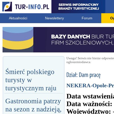
Aktualności
Newslettery
Forum
O
Uwaga! Serwis nie bierze odpowied
ogłoszeniodawca.
Śmierć polskiego
turysty w
NEKERA-Opole-Pro
turystycznym raju
Data wstawieni
Gastronomia patrzy
Data ważności:
na sezon z nadzieją,
Województwo: