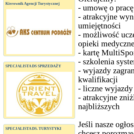
Kierownik Agencji Turystycznej
- umowę o pracę 
- atrakcyjne wy
umiejętności
- możliwość ucz
opieki medycznej
- kartę MultiSpo
- szkolenia sys
SPECJALISTA DS SPRZEDAŻY
- wyjazdy zagra
kwalifikacji
- liczne wyjazdy
- atrakcyjne zni
najbliższych
Jeśli nasze ogłos
SPECJALISTA DS. TURYSTYKI
chcesz porozmaw