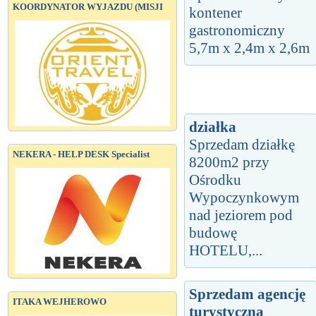
KOORDYNATOR WYJAZDU (MISJI
kontener
gastronomiczny
5,7m x 2,4m x 2,6m
działka
Sprzedam działkę
NEKERA - HELP DESK Specialist
8200m2 przy
Ośrodku
Wypoczynkowym
nad jeziorem pod
budowę
HOTELU,...
Sprzedam agencję
ITAKA WEJHEROWO
turystyczną