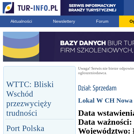
Aktualności
Newslettery
Forum
O
Uwaga! Serwis nie bierze odpowied
ogłoszeniodawca.
WTTC: Bliski
Wschód
Lokal W CH Nowa 
przezwycięży
Data wstawieni
trudności
Data ważności:
Port Polska
Województwo: