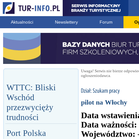
Aktualności
Newslettery
Forum
O
Uwaga! Serwis nie bierze odpowied
ogłoszeniodawca.
WTTC: Bliski
Wschód
pilot na Włochy
przezwycięży
Data wstawieni
trudności
Data ważności:
Port Polska
Województwo: