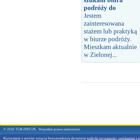
szukam biura
podróży do
Jestem
zainteresowana
stażem lub praktyką
w biurze podróży.
Mieszkam aktualnie
w Zielonej...
© 2026 TUR-INFO.PL. Wszystkie prawa zastrzeżone.
Korzystanie z serwisu oznacza bezwarunkową akceptację
polityki prywatności, regulaminu i p