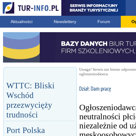
Aktualności
Newslettery
Forum
O
Uwaga! Serwis nie bierze odpowied
ogłoszeniodawca.
WTTC: Bliski
Wschód
przezwycięży
Ogłoszeniodawca
trudności
neutralności płc
niezależnie od 
Port Polska
męskoosobowych