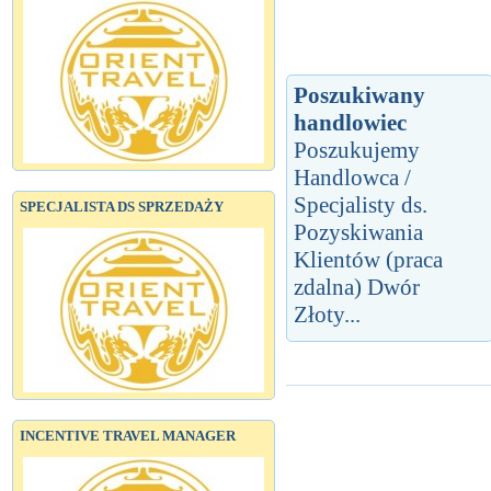
Poszukiwany
handlowiec
Poszukujemy
Handlowca /
Specjalisty ds.
SPECJALISTA DS SPRZEDAŻY
Pozyskiwania
Klientów (praca
zdalna) Dwór
Złoty...
INCENTIVE TRAVEL MANAGER