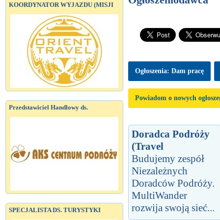
KOORDYNATOR WYJAZDU (MISJI
Ogłoszenia: Dam pracę
Powiadom o nowych ogłosze
Przedstawiciel Handlowy ds.
Doradca Podróży
(Travel
Budujemy zespół
Niezależnych
Doradców Podróży.
MultiWander
rozwija swoją sieć...
SPECJALISTA DS. TURYSTYKI