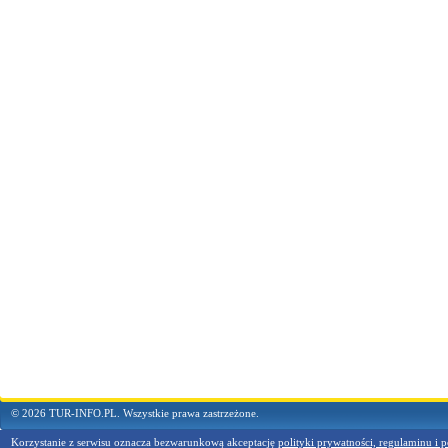
© 2026 TUR-INFO.PL. Wszystkie prawa zastrzeżone.
Korzystanie z serwisu oznacza bezwarunkową akceptację
polityki prywatności, regulaminu i p