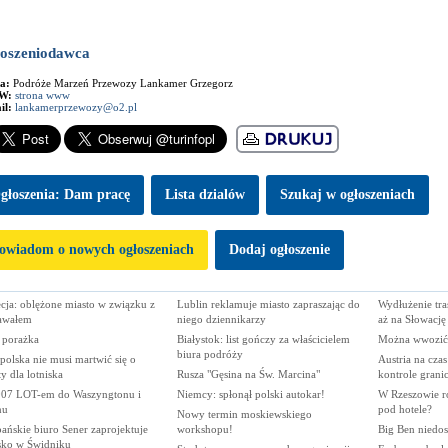
oszeniodawca
ma:
Podróże Marzeń Przewozy Lankamer Grzegorz
W:
strona www
il:
lankamerprzewozy@o2.pl
głoszenia: Dam pracę
Lista dzialów
Szukaj w ogłoszeniach
owiadom o nowych ogłoszeniach
Dodaj ogłoszenie
cja: oblężone miasto w związku z
Lublin reklamuje miasto zapraszając do
Wydłużenie tra
awałem
niego dziennikarzy
aż na Słowację
 porażka
Białystok: list gończy za właścicielem
Można wwozić 
biura podróży
olska nie musi martwić się o
Austria na cza
y dla lotniska
Rusza "Gęsina na Św. Marcina"
kontrole grani
07 LOT-em do Waszyngtonu i
Niemcy: spłonął polski autokar!
W Rzeszowie ro
nu
pod hotele?
Nowy termin moskiewskiego
ańskie biuro Sener zaprojektuje
workshopu!
Big Ben niedos
isko w Świdniku