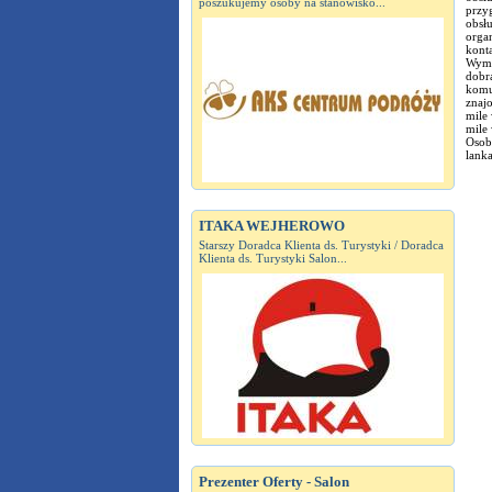
poszukujemy osoby na stanowisko...
przyg
obsł
orga
konta
Wyma
dobra
komu
znaj
mile 
mile
Osoby
lank
ITAKA WEJHEROWO
Starszy Doradca Klienta ds. Turystyki / Doradca
Klienta ds. Turystyki Salon...
Prezenter Oferty - Salon