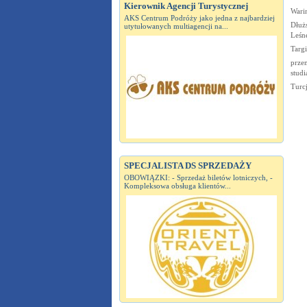
Kierownik Agencji Turystycznej
Wari
AKS Centrum Podróży jako jedna z najbardziej
Dłużs
utytułowanych multiagencji na...
Leśn
Targ
przem
studi
Turcj
SPECJALISTA DS SPRZEDAŻY
OBOWIĄZKI: - Sprzedaż biletów lotniczych, -
Kompleksowa obsługa klientów...