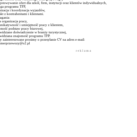
otowywanie ofert dla szkół, firm, instytucji oraz klientów indywidualnych,
uga programu TFP,
nizacja i koordynacja wyjazdów,
kt z kontrahentami i klientami.
gania:
 organizacja pracy,
nikatywność i umiejętność pracy z klientem,
omość podstaw pracy biurowej,
widziane doświadczenie w branży turystycznej,
 widziana znajomość programu TFP.
 zainteresowane prosimy o przesyłanie CV na adres e-mail:
amerprzewozy@o2.pl
r e k l a m a