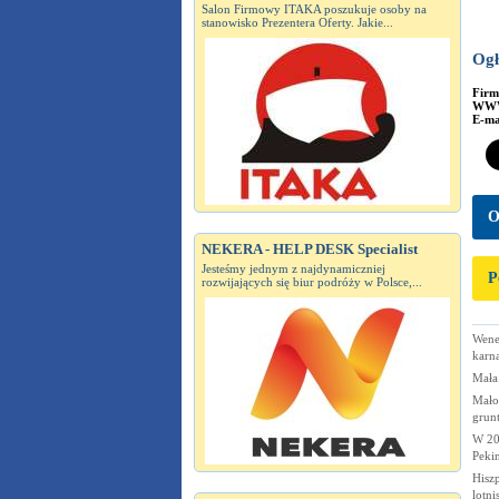
Salon Firmowy ITAKA poszukuje osoby na
stanowisko Prezentera Oferty. Jakie...
Ogł
Fir
WW
E-ma
O
NEKERA - HELP DESK Specialist
Jesteśmy jednym z najdynamiczniej
P
rozwijających się biur podróży w Polsce,...
Wene
karn
Mała
Małop
grunt
W 20
Peki
Hiszp
lotn