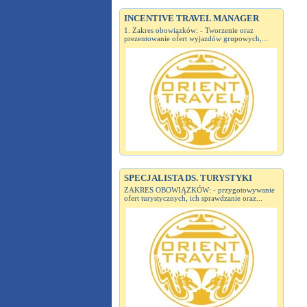
INCENTIVE TRAVEL MANAGER
1. Zakres obowiązków: - Tworzenie oraz
prezentowanie ofert wyjazdów grupowych,...
SPECJALISTA DS. TURYSTYKI
ZAKRES OBOWIĄZKÓW: - przygotowywanie
ofert turystycznych, ich sprawdzanie oraz...