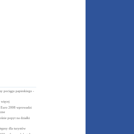
sy pociągu papieskiego -
więcej
s Euro 2008 wprowadzi
czne
śnie popyt na działki
tępny dla turystów