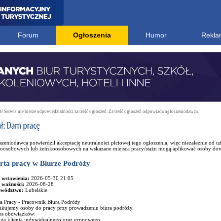
Forum
Ogłoszenia
Humor
Rekla
 Serwis nie bierze odpowiedzialności za treść ogłoszeń. Za treść ogłoszeń odpowiada ogłoszeniodawca.
zeniodawca potwierdził akceptację neutralności płciowej tego ogłoszenia, więc niezależnie od
oosobowych lub żeńskoosobowych na wskazane miejsca pracy/stażu mogą aplikować osoby dowo
rta pracy w Biurze Podróży
 wstawienia:
2026-05-30 21:05
 ważności:
2026-08-28
ewództwo:
Lubelskie
ta Pracy - Pracownik Biura Podróży
ukujemy osoby do pracy przy prowadzeniu biura podróży.
es obowiązków:
uga klienta indywidualnego oraz grupowego,