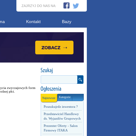
ZAJRZYJ DO NAS NA:
ma
Kontakt
Bazy
 użycia zwyczajowych form
lnej płci.
Kategorie
Najnowsze
Poszukujrdz inwestora ?
Przedstawiciel Handlowy
ds. Wyjazdów Grupowych
Prezenter Oferty - Salon
Firmowy ITAKA