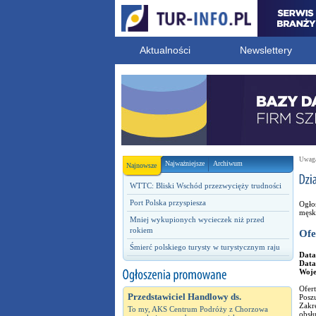
Aktualności
Newslettery
Uwaga!
Najważniejsze
Archiwum
Najnowsze
WTTC: Bliski Wschód przezwycięży trudności
Port Polska przyspiesza
Ogłos
męsk
Mniej wykupionych wycieczek niż przed
rokiem
Ofe
Śmierć polskiego turysty w turystycznym raju
Data
Data
Woj
Ofer
Przedstawiciel Handlowy ds.
Posz
Zakr
To my, AKS Centrum Podróży z Chorzowa
obsł