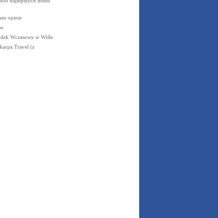
400 najlepszych hoteli
sze opinie
ne
odek Wczasowy w Wiśle
karpa Travel (z