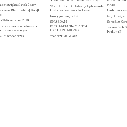
Studytours - nowe zasady organizacji
Forbes wybrał 
mpex zwiększył zysk 9 razy
świata
W 2010 roku PKP Intercity będzie miało
za trasa Bieszczadzkiej Kolejki
konkurencje - Deutsche Bahn?
Oasis tour - wa
ej
formy promocji ofert
targi turystycz
i ZIMA Wrocław 2010
SPRZEDAM
Sprzedam Ośr
yslenia zwiazane z branza i
KONTENER(PRZYCZEPA)
Jak oceniacie S
ami z nia zwiazanymi
GASTRONOMICZNA
Krakowa)?
a- pilot wycieczek
Wycieczki do Włoch