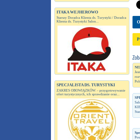
ITAKA WEJHEROWO
Starszy Doradca Klienta ds. Turystyki / Doradca
Klienta ds. Turystyki Salon...
O
P
NE
Jes
roz
Pol
SPECJALISTA DS. TURYSTYKI
ZAKRES OBOWIĄZKÓW: - przygotowywanie
ofert turystycznych, ich sprawdzanie oraz...
SP
Sal
KI
Sta
Spe
Pos