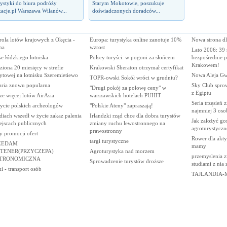
ystyki do biura podróży
Starym Mokotowie, poszukuje
acje.pl Warszawa Wilanów...
doświadczonych doradców...
rola lotów krajowych z Okęcia -
Europa: turystyka online zanotuje 10%
Nowa strona dl
na
wzrost
Lato 2006: 39 
e łódzkiego lotniska
Polscy turyści: w pogoni za słońcem
bezpośrednie p
Krakowem!
iona 20 miesięcy w strefie
Krakowski Sheraton otrzymał certyfikat
ytowej na lotnisku Szeremietiewo
Nowa Aleja Gw
TOPR-owski Sokół wróci w grudniu?
aria znowu popularna
Sky Club sprow
"Drugi pokój za połowę ceny" w
z Egiptu
ze więcej lotów AirAsia
warszawskich hotelach PUHIT
Seria trzęsień 
ycie polskich archeologów
"Polskie Ateny" zapraszają!
najmniej 3 oso
iach wszedł w życie zakaz palenia
Irlandzki rząd chce dla dobra turystów
Jak założyć go
ejscach publicznych
zmiany ruchu lewostronnego na
agroturystyczn
prawostronny
y promocji ofert
Rower dla akty
targi turystyczne
ZEDAM
mamy
TENER(PRZYCZEPA)
Agroturystyka nad morzem
przemyslenia z
TRONOMICZNA
Sprowadzenie turystów droższe
studiami z nia
 - transport osób
TAJLANDIA-