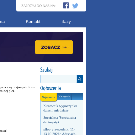
ZAJRZYJ DO NAS NA:
ma
Kontakt
Bazy
 użycia zwyczajowych form
lnej płci.
Kategorie
Najnowsze
Kierownik wypoczynku
dzieci i młodzieży
Specjalista /Specjalistka
ds. turystyki
pilot- przewodnik, 11-
enter!
13.09.2026r. Adrspach-...