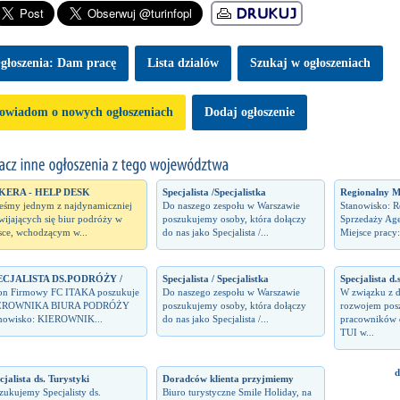
głoszenia: Dam pracę
Lista dzialów
Szukaj w ogłoszeniach
owiadom o nowych ogłoszeniach
Dodaj ogłoszenie
KERA - HELP DESK
Specjalista /Specjalistka
Regionalny M
teśmy jednym z najdynamiczniej
Do naszego zespołu w Warszawie
Stanowisko: 
wijających się biur podróży w
poszukujemy osoby, która dołączy
Sprzedaży Ag
sce, wchodzącym w...
do nas jako Specjalista /...
Miejsce pracy:
ECJALISTA DS.PODRÓŻY /
Specjalista / Specjalistka
Specjalista d.
on Firmowy FC ITAKA poszukuje
Do naszego zespołu w Warszawie
W związku z 
EROWNIKA BIURA PODRÓŻY
poszukujemy osoby, która dołączy
rozwojem pos
nowisko: KIEROWNIK...
do nas jako Specjalista /...
pracowników 
TUI w...
d
cjalista ds. Turystyki
Doradców klienta przyjmiemy
zukujemy Specjalisty ds.
Biuro turystyczne Smile Holiday, na