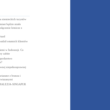
a niemieckich turystów
miast będzie miało
ołączenie lotnicze z
iazd
adził ostatnich klientów
ziemi w Indonezji. Co
by zabite
spodarstwo
e?
wnej niepełnosprawnej
wiazane z branza i
 zwiazanymi
MALEZJA-SINGAPUR