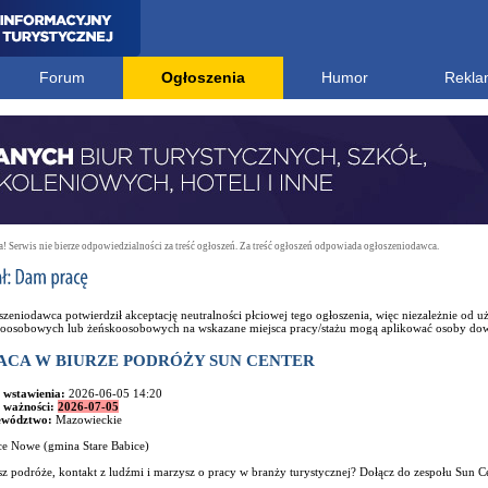
Forum
Ogłoszenia
Humor
Rekla
 Serwis nie bierze odpowiedzialności za treść ogłoszeń. Za treść ogłoszeń odpowiada ogłoszeniodawca.
zeniodawca potwierdził akceptację neutralności płciowej tego ogłoszenia, więc niezależnie od
oosobowych lub żeńskoosobowych na wskazane miejsca pracy/stażu mogą aplikować osoby dowo
ACA W BIURZE PODRÓŻY SUN CENTER
 wstawienia:
2026-06-05 14:20
 ważności:
2026-07-05
ewództwo:
Mazowieckie
ce Nowe (gmina Stare Babice)
z podróże, kontakt z ludźmi i marzysz o pracy w branży turystycznej? Dołącz do zespołu Sun C