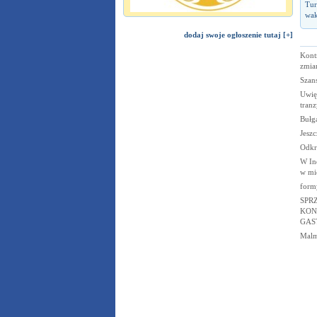
Tur
wak
dodaj swoje ogłoszenie tutaj [+]
Kont
zmia
Szans
Uwięz
tranz
Bułg
Jeszc
Odkr
W Ind
w mi
form
SPR
KON
GAS
Malmi