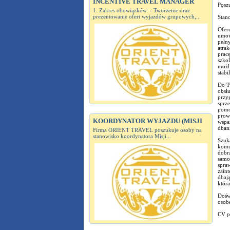
INCENTIVE TRAVEL MANAGER
Posz
1. Zakres obowiązków: - Tworzenie oraz
prezentowanie ofert wyjazdów grupowych,...
Stano
Ofer
umow
pełny
atra
pracę
szko
możl
stabi
Do T
obsłu
przy
sprz
pomo
prow
KOORDYNATOR WYJAZDU (MISJI
wspa
dbani
Firma ORIENT TRAVEL poszukuje osoby na
stanowisko koordynatora Misji...
Szuk
komun
dobr
samod
spraw
zaint
dbają
która
Dośw
osob
CV pr