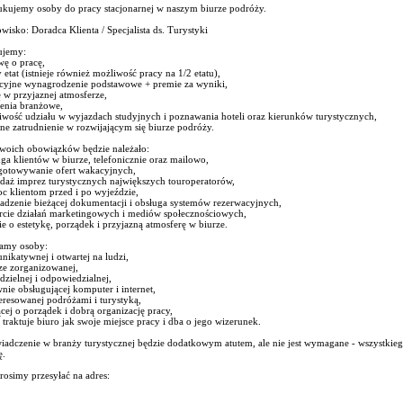
ukujemy osoby do pracy stacjonarnej w naszym biurze podróży.
wisko: Doradca Klienta / Specjalista ds. Turystyki
ujemy:
ę o pracę,
 etat (istnieje również możliwość pracy na 1/2 etatu),
kcyjne wynagrodzenie podstawowe + premie za wyniki,
 w przyjaznej atmosferze,
lenia branżowe,
iwość udziału w wyjazdach studyjnych i poznawania hoteli oraz kierunków turystycznych,
lne zatrudnienie w rozwijającym się biurze podróży.
woich obowiązków będzie należało:
ga klientów w biurze, telefonicznie oraz mailowo,
gotowywanie ofert wakacyjnych,
edaż imprez turystycznych największych touroperatorów,
c klientom przed i po wyjeździe,
adzenie bieżącej dokumentacji i obsługa systemów rezerwacyjnych,
rcie działań marketingowych i mediów społecznościowych,
e o estetykę, porządek i przyjazną atmosferę w biurze.
amy osoby:
ikatywnej i otwartej na ludzi,
ze zorganizowanej,
zielnej i odpowiedzialnej,
nie obsługującej komputer i internet,
eresowanej podróżami i turystyką,
cej o porządek i dobrą organizację pracy,
 traktuje biuro jak swoje miejsce pracy i dba o jego wizerunek.
iadczenie w branży turystycznej będzie dodatkowym atutem, ale nie jest wymagane - wszystki
ę.
osimy przesyłać na adres: