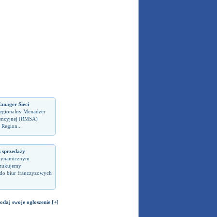
anager Sieci
Regionalny Menadżer
encyjnej (RMSA)
 Region...
s sprzedaży
dynamicznym
zukujemy
do biur franczyzowych
odaj swoje ogłoszenie [+]