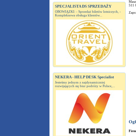
Masz
511 
SPECJALISTA DS SPRZEDAŻY
OBOWIĄZKI: - Sprzedaż biletów lotniczych, -
Zapr
Kompleksowa obsługa klientów...
NEKERA - HELP DESK Specialist
Jesteśmy jednym z najdynamiczniej
rozwijających się biur podróży w Polsce,...
Ogł
Fir