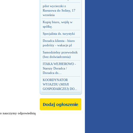
pilot wycieczki z
Rzeszowa do Soliny, 17
września
Kupię biuro, wejdę w
spółkę.
Specjalista ds. turystyki
Doradca klienta - biuro
podróży - wakacje.pl
Samodzielny przewodnik
(bez doświadczenia)
ITAKA WEJHEROWO -
Starszy Doradca /
Doradca ds....
KOORDYNATOR
WYJAZDU (MISJI
GOSPODARCZEJ) DO...
ego nauczymy odpowiednią