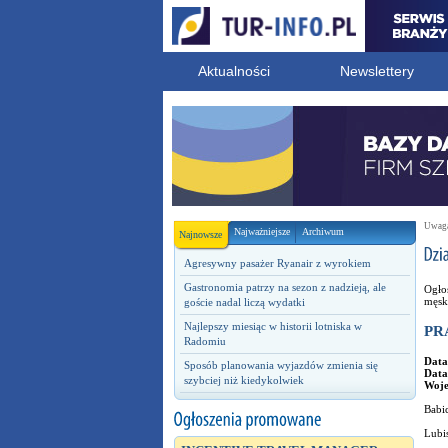
Aktualności
Newslettery
Uwaga!
Najważniejsze
Archiwum
Najnowsze
Agresywny pasażer Ryanair z wyrokiem
Gastronomia patrzy na sezon z nadzieją, ale
Ogłos
męsk
goście nadal liczą wydatki
Najlepszy miesiąc w historii lotniska w
PR
Radomiu
Data
Sposób planowania wyjazdów zmienia się
Data
szybciej niż kiedykolwiek
Woj
Babi
Lubis