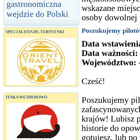
gastronomiczna
wskazane miejsc
wejdzie do Polski
osoby dowolnej 
Poszukujemy pilotó
SPECJALISTA DS. TURYSTYKI
Data wstawieni
Data ważności:
Województwo:
Cześć!
ITAKA WEJHEROWO
Poszukujemy pi
zafascynowanych
krajów! Lubisz 
historie do opow
gotujesz, lub po