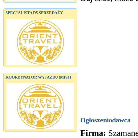
SPECJALISTA DS SPRZEDAŻY
KOORDYNATOR WYJAZDU (MISJI
Ogłoszeniodawca
Firma:
Szaman