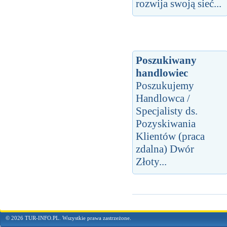
rozwija swoją sieć...
Poszukiwany
handlowiec
Poszukujemy
Handlowca /
Specjalisty ds.
Pozyskiwania
Klientów (praca
zdalna) Dwór
Złoty...
© 2026 TUR-INFO.PL. Wszystkie prawa zastrzeżone.