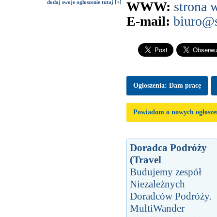
dodaj swoje ogłoszenie tutaj [+]
WWW:
strona
E-mail:
biuro@
Ogłoszenia: Dam pracę
Powiadom o nowych ogłosze
Doradca Podróży
(Travel
Budujemy zespół
Niezależnych
Doradców Podróży.
MultiWander