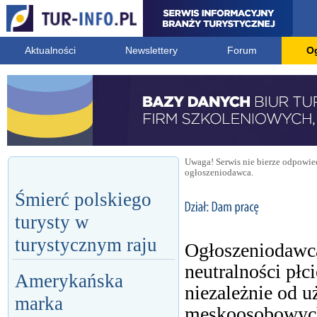
Aktualności
Newslettery
Forum
O
Uwaga! Serwis nie bierze odpowied
ogłoszeniodawca.
Śmierć polskiego
turysty w
turystycznym raju
Ogłoszeniodawca
neutralności płc
Amerykańska
niezależnie od 
marka
męskoosobowych