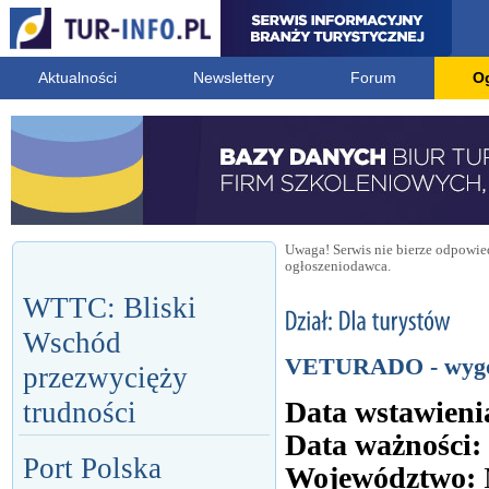
Aktualności
Newslettery
Forum
O
Uwaga! Serwis nie bierze odpowied
ogłoszeniodawca.
WTTC: Bliski
Wschód
VETURADO - wygod
przezwycięży
Data wstawieni
trudności
Data ważności:
Port Polska
Województwo: