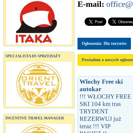
E-mail:
office@
Ogłoszenia: Dla turystów
SPECJALISTA DS SPRZEDAŻY
Powiadom o nowych ogłosze
Wlochy Free ski
autokar
!!! WŁOCHY FREE
SKI 104 km tras
TRYDENT
REZERWUJ już
INCENTIVE TRAVEL MANAGER
teraz !!! VIP