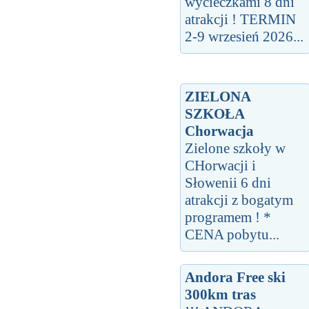
wycieczkami 8 dni
atrakcji ! TERMIN
2-9 wrzesień 2026...
ZIELONA
SZKOŁA
Chorwacja
Zielone szkoły w
CHorwacji i
Słowenii 6 dni
atrakcji z bogatym
programem ! *
CENA pobytu...
Andora Free ski
300km tras