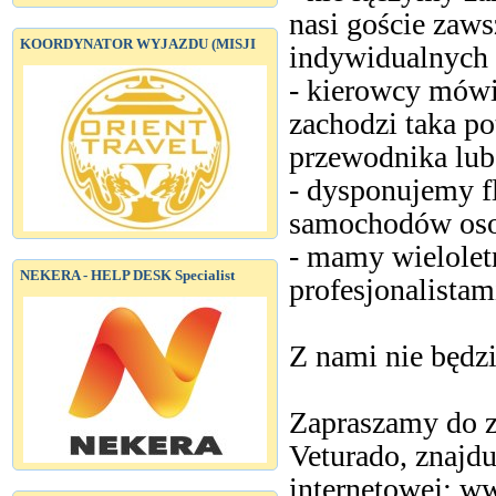
nasi goście zaw
KOORDYNATOR WYJAZDU (MISJI
indywidualnych
- kierowcy mówią
zachodzi taka p
przewodnika lub
- dysponujemy f
samochodów oso
- mamy wielolet
NEKERA - HELP DESK Specialist
profesjonalista
Z nami nie będzi
Zapraszamy do za
Veturado, znajduj
internetowej: w