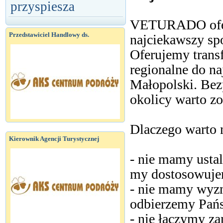
przyspiesza
VETURADO oferu
Przedstawiciel Handlowy ds.
najciekawszy sp
Oferujemy transf
regionalne do na
Małopolski. Bez
okolicy warto z
Dlaczego warto 
Kierownik Agencji Turystycznej
- nie mamy usta
my dostosowujem
- nie mamy wyz
odbierzemy Pańs
- nie łączymy za