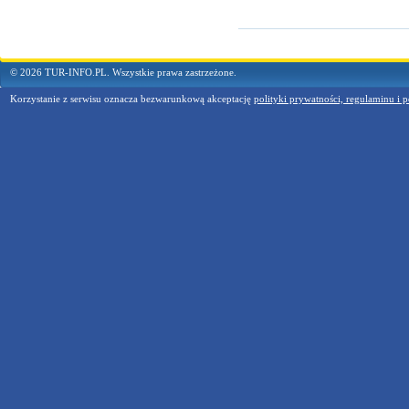
© 2026 TUR-INFO.PL. Wszystkie prawa zastrzeżone.
Korzystanie z serwisu oznacza bezwarunkową akceptację
polityki prywatności, regulaminu i p