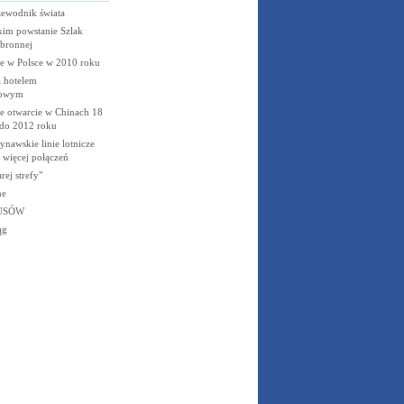
zewodnik świata
kim powstanie Szlak
Obronnej
le w Polsce w 2010 roku
a hotelem
kowym
je otwarcie w Chinach 18
 do 2012 roku
nawskie linie lotnicze
z więcej połączeń
rej strefy"
ne
USÓW
ąg