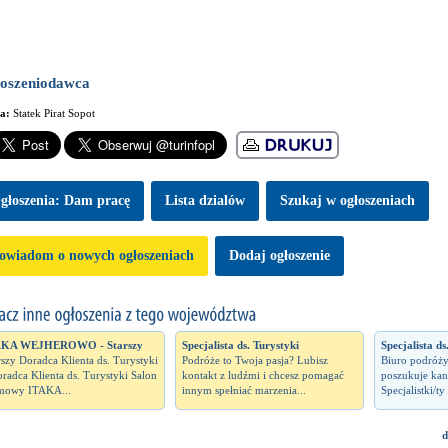
oszeniodawca
ma:
Statek Pirat Sopot
głoszenia: Dam pracę
Lista dzialów
Szukaj w ogłoszeniach
owiadom o nowych ogłoszeniach
Dodaj ogłoszenie
AKA WEJHEROWO - Starszy
Specjalista ds. Turystyki
Specjalista ds
rszy Doradca Klienta ds. Turystyki
Podróże to Twoja pasja? Lubisz
Biuro podró
oradca Klienta ds. Turystyki Salon
kontakt z ludźmi i chcesz pomagać
poszukuje kan
mowy ITAKA...
innym spełniać marzenia...
Specjalistki/ty 
d