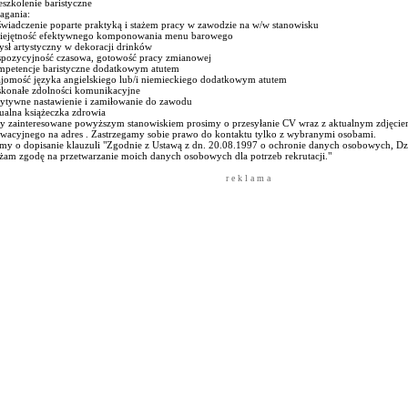
eszkolenie baristyczne
gania:
świadczenie poparte praktyką i stażem pracy w zawodzie na w/w stanowisku
iejętność efektywnego komponowania menu barowego
sł artystyczny w dekoracji drinków
spozycyjność czasowa, gotowość pracy zmianowej
mpetencje baristyczne dodatkowym atutem
ajomość języka angielskiego lub/i niemieckiego dodatkowym atutem
skonałe zdolności komunikacyjne
zytywne nastawienie i zamiłowanie do zawodu
ualna książeczka zdrowia
y zainteresowane powyższym stanowiskiem prosimy o przesyłanie CV wraz z aktualnym zdjęciem
wacyjnego na adres . Zastrzegamy sobie prawo do kontaktu tylko z wybranymi osobami.
imy o dopisanie klauzuli "Zgodnie z Ustawą z dn. 20.08.1997 o ochronie danych osobowych, Dz.
żam zgodę na przetwarzanie moich danych osobowych dla potrzeb rekrutacji."
r e k l a m a