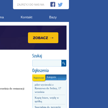
ZAJRZYJ DO NAS NA:
ma
Kontakt
Bazy
Kategorie
Najnowsze
pilot wycieczki z
Rzeszowa do Soliny, 17
ześnia do restauracji
września
Kupię biuro, wejdę w
spółkę.
Specjalista ds. turystyki