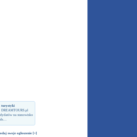
. turystyki
ży DREAMTOURS.pl
dydatów na stanowisko
ds....
odaj swoje ogłoszenie [+]