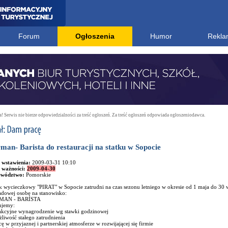
Forum
Ogłoszenia
Humor
Rekla
 Serwis nie bierze odpowiedzialności za treść ogłoszeń. Za treść ogłoszeń odpowiada ogłoszeniodawca.
man- Barista do restauracji na statku w Sopocie
 wstawienia:
2009-03-31 10:10
 ważności:
2009-04-30
ewództwo:
Pomorskie
k wycieczkowy "PIRAT" w Sopocie zatrudni na czas sezonu letniego w okresie od 1 maja do 30 wr
adowej osobę na stanowisko:
MAN - BARISTA
ujemy:
rakcyjne wynagrodzenie wg stawki godzinowej
liwość stałego zatrudnienia
cę w przyjaznej i partnerskiej atmosferze w rozwijającej się firmie