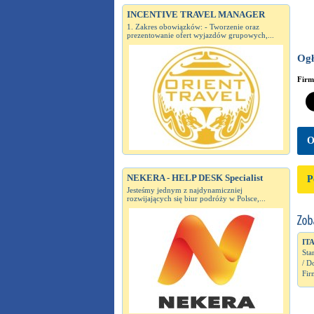
INCENTIVE TRAVEL MANAGER
1. Zakres obowiązków: - Tworzenie oraz
prezentowanie ofert wyjazdów grupowych,...
Ogł
Fir
O
NEKERA - HELP DESK Specialist
P
Jesteśmy jednym z najdynamiczniej
rozwijających się biur podróży w Polsce,...
IT
Sta
/ D
Fir