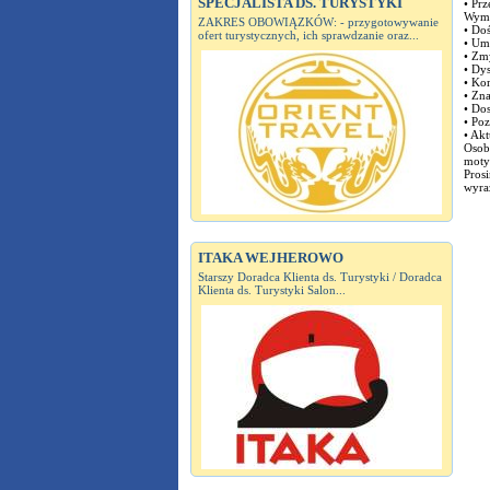
SPECJALISTA DS. TURYSTYKI
• Prz
Wyma
ZAKRES OBOWIĄZKÓW: - przygotowywanie
• Do
ofert turystycznych, ich sprawdzanie oraz...
• Um
• Zmy
• Dy
• Ko
• Zn
• Do
• Po
• Akt
Osob
moty
Pros
wyra
ITAKA WEJHEROWO
Starszy Doradca Klienta ds. Turystyki / Doradca
Klienta ds. Turystyki Salon...