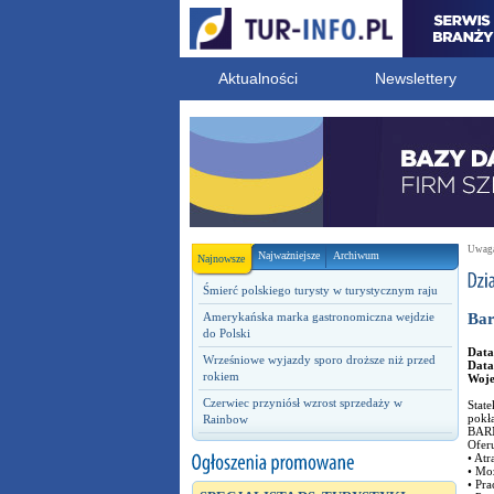
Aktualności
Newslettery
Uwaga!
Najważniejsze
Archiwum
Najnowsze
Śmierć polskiego turysty w turystycznym raju
Amerykańska marka gastronomiczna wejdzie
Bar
do Polski
Data
Wrześniowe wyjazdy sporo droższe niż przed
Data
rokiem
Woj
Czerwiec przyniósł wzrost sprzedaży w
State
pokł
Rainbow
BAR
Ofer
• At
• Moż
• Pra