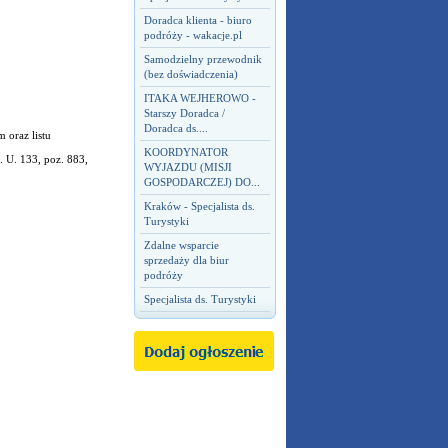
Doradca klienta - biuro
podróży - wakacje.pl
Samodzielny przewodnik
(bez doświadczenia)
ITAKA WEJHEROWO -
Starszy Doradca /
Doradca ds....
 oraz listu
KOORDYNATOR
 U. 133, poz. 883,
WYJAZDU (MISJI
GOSPODARCZEJ) DO...
Kraków - Specjalista ds.
Turystyki
Zdalne wsparcie
sprzedaży dla biur
podróży
Specjalista ds. Turystyki