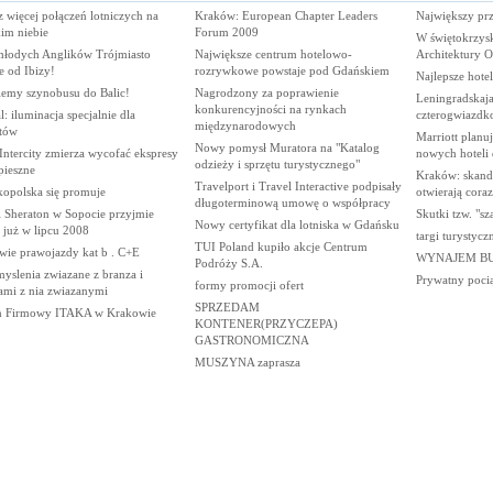
 więcej połączeń lotniczych na
Kraków: European Chapter Leaders
Największy pr
im niebie
Forum 2009
W świętokrzys
młodych Anglików Trójmiasto
Największe centrum hotelowo-
Architektury 
e od Ibizy!
rozrywkowe powstaje pod Gdańskiem
Najlepsze hote
lemy szynobusu do Balic!
Nagrodzony za poprawienie
Leningradskaj
konkurencyjności na rynkach
: iluminacja specjalnie dla
czterogwiazd
międzynarodowych
stów
Marriott planu
Nowy pomysł Muratora na "Katalog
ntercity zmierza wycofać ekspresy
nowych hoteli
odzieży i sprzętu turystycznego"
pieszne
Kraków: skandy
Travelport i Travel Interactive podpisały
kopolska się promuje
otwierają cora
długoterminową umowę o współpracy
l Sheraton w Sopocie przyjmie
Skutki tzw. "sza
Nowy certyfikat dla lotniska w Gdańsku
 już w lipcu 2008
targi turystycz
TUI Poland kupiło akcje Centrum
wie prawojazdy kat b . C+E
WYNAJEM B
Podróży S.A.
yslenia zwiazane z branza i
Prywatny poci
formy promocji ofert
ami z nia zwiazanymi
SPRZEDAM
n Firmowy ITAKA w Krakowie
KONTENER(PRZYCZEPA)
GASTRONOMICZNA
MUSZYNA zaprasza