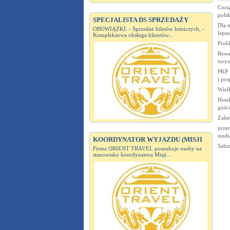
Coraz
polsk
SPECJALISTA DS SPRZEDAŻY
Dla 
OBOWIĄZKI: - Sprzedaż biletów lotniczych, -
lepsz
Kompleksowa obsługa klientów...
Prob
Rewal
tury
PKP I
i pos
Wiel
Hote
gości
Załat
przem
studi
KOORDYNATOR WYJAZDU (MISJI
Salo
Firma ORIENT TRAVEL poszukuje osoby na
stanowisko koordynatora Misji...