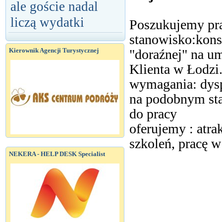
ale goście nadal
liczą wydatki
Poszukujemy pr
stanowisko:kons
"doraźnej" na u
Kierownik Agencji Turystycznej
Klienta w Łodzi
wymagania: dysp
na podobnym st
do pracy
oferujemy : atra
szkoleń, pracę w
NEKERA - HELP DESK Specialist