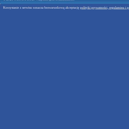
Korzystanie z serwisu oznacza bezwarunkową akceptację
polityki prywatności, regulaminu i p