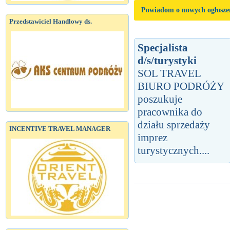
Powiadom o nowych ogłosze
Przedstawiciel Handlowy ds.
Specjalista
d/s/turystyki
SOL TRAVEL
BIURO PODRÓŻY
poszukuje
pracownika do
działu sprzedaży
INCENTIVE TRAVEL MANAGER
imprez
turystycznych....