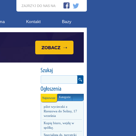
ZAJRZYJ DO NAS NA:
ma
Kontakt
Bazy
Kategorie
Najnowsze
pilot wycieczki z
Rzeszowa do Soliny, 17
września
Kupię biuro, wejdę w
spółkę.
Specjalista ds. turystyki