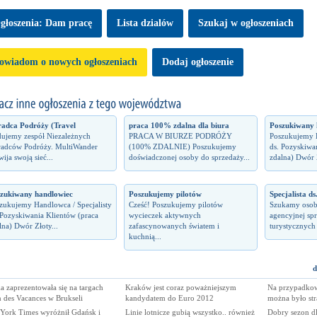
głoszenia: Dam pracę
Lista dzialów
Szukaj w ogłoszeniach
owiadom o nowych ogłoszeniach
Dodaj ogłoszenie
adca Podróży (Travel
praca 100% zdalna dla biura
Poszukiwany 
ujemy zespół Niezależnych
PRACA W BIURZE PODRÓŻY
Poszukujemy H
adców Podróży. MultiWander
(100% ZDALNIE) Poszukujemy
ds. Pozyskiwa
wija swoją sieć...
doświadczonej osoby do sprzedaży...
zdalna) Dwór Z
zukiwany handlowiec
Poszukujemy pilotów
Specjalista ds
zukujemy Handlowca / Specjalisty
Cześć! Poszukujemy pilotów
Szukamy osob
 Pozyskiwania Klientów (praca
wycieczek aktywnych
agencyjnej spr
lna) Dwór Złoty...
zafascynowanych światem i
turystycznych 
kuchnią...
d
a zaprezentowała się na targach
Kraków jest coraz poważniejszym
Na przypadkow
 des Vacances w Brukseli
kandydatem do Euro 2012
można było stra
York Times wyróżnił Gdańsk i
Linie lotnicze gubią wszystko.. również
Dobry sezon dl