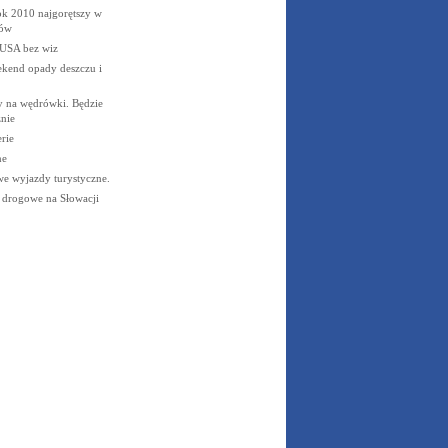
rok 2010 najgorętszy w
rów
o USA bez wiz
ekend opady deszczu i
 na wędrówki. Będzie
znie
erie
ne
e wyjazdy turystyczne.
 drogowe na Słowacji