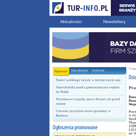
Aktualności
Newslettery
Uwaga!
Najważniejsze
Archiwum
Najnowsze
Śmierć polskiego turysty w turystycznym raju
Amerykańska marka gastronomiczna wejdzie
Pra
do Polski
Data
Wrześniowe wyjazdy sporo droższe niż przed
Data
rokiem
Woj
Czerwiec przyniósł wzrost sprzedaży w
Prac
w cha
Rainbow
Spotk
Wyja
ZAP
LSJ 
tel.