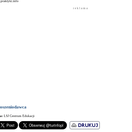
praktyki.info
r e k l a m a
oszeniodawca
ma:
LSJ Centrum Edukacji