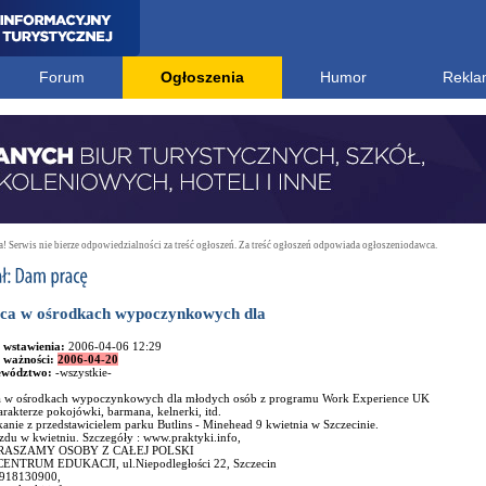
Forum
Ogłoszenia
Humor
Rekla
 Serwis nie bierze odpowiedzialności za treść ogłoszeń. Za treść ogłoszeń odpowiada ogłoszeniodawca.
ca w ośrodkach wypoczynkowych dla
 wstawienia:
2006-04-06 12:29
 ważności:
2006-04-20
ewództwo:
-wszystkie-
a w ośrodkach wypoczynkowych dla młodych osób z programu Work Experience UK
rakterze pokojówki, barmana, kelnerki, itd.
anie z przedstawicielem parku Butlins - Minehead 9 kwietnia w Szczecinie.
zdu w kwietniu. Szczegóły : www.praktyki.info,
RASZAMY OSOBY Z CAŁEJ POLSKI
CENTRUM EDUKACJI, ul.Niepodległości 22, Szczecin
 0918130900,