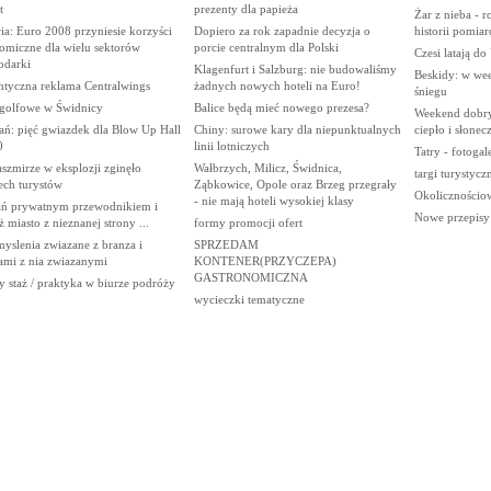
t
prezenty dla papieża
Żar z nieba - 
ia: Euro 2008 przyniesie korzyści
Dopiero za rok zapadnie decyzja o
historii pomia
omiczne dla wielu sektorów
porcie centralnym dla Polski
Czesi latają d
odarki
Klagenfurt i Salzburg: nie budowaliśmy
Beskidy: w we
ntyczna reklama Centralwings
żadnych nowych hoteli na Euro!
śniegu
 golfowe w Świdnicy
Balice będą mieć nowego prezesa?
Weekend dobry
ań: pięć gwiazdek dla Blow Up Hall
Chiny: surowe kary dla niepunktualnych
ciepło i słonec
0
linii lotniczych
Tatry - fotogal
szmirze w eksplozji zginęło
Wałbrzych, Milicz, Świdnica,
targi turystycz
ech turystów
Ząbkowice, Opole oraz Brzeg przegrały
Okolicznościow
- nie mają hoteli wysokiej klasy
ań prywatnym przewodnikiem i
Nowe przepisy
 miasto z nieznanej strony ...
formy promocji ofert
yslenia zwiazane z branza i
SPRZEDAM
ami z nia zwiazanymi
KONTENER(PRZYCZEPA)
GASTRONOMICZNA
y staż / praktyka w biurze podróży
wycieczki tematyczne