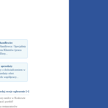
handlowiec
andlowca / Specjalisty
nia Klientów (praca
łoty...
. sprzedaży
y z doświadczeniem w
zedaży ofert
do współpracy...
odaj swoje ogłoszenie [+]
ej randce w Krakowie
cić portfel!
a restauratorów