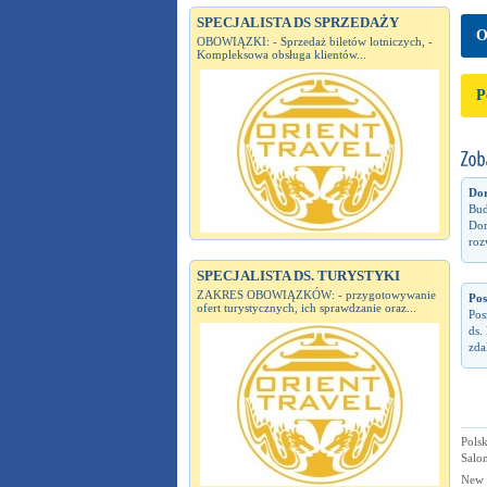
SPECJALISTA DS SPRZEDAŻY
O
OBOWIĄZKI: - Sprzedaż biletów lotniczych, -
Kompleksowa obsługa klientów...
P
Dor
Bud
Dor
roz
SPECJALISTA DS. TURYSTYKI
ZAKRES OBOWIĄZKÓW: - przygotowywanie
Pos
ofert turystycznych, ich sprawdzanie oraz...
Pos
ds.
zda
Polsk
Salon
New 