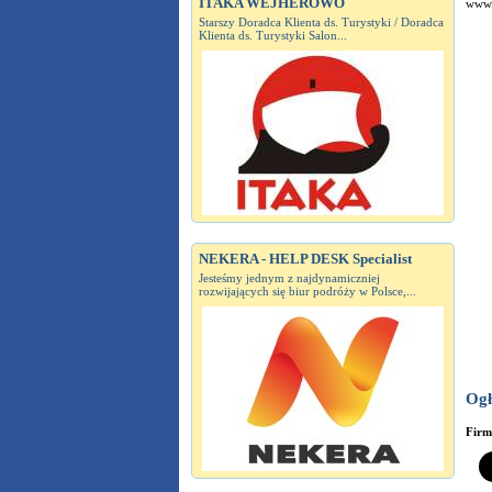
ITAKA WEJHEROWO
www.
Starszy Doradca Klienta ds. Turystyki / Doradca
Klienta ds. Turystyki Salon...
NEKERA - HELP DESK Specialist
Jesteśmy jednym z najdynamiczniej
rozwijających się biur podróży w Polsce,...
Ogł
Fir