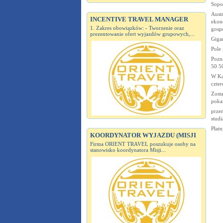
Sopo
Austr
INCENTIVE TRAVEL MANAGER
ekon
1. Zakres obowiązków: - Tworzenie oraz
gosp
prezentowanie ofert wyjazdów grupowych,...
Giga
Pole
Pozn
50 5
W Ka
czter
Zost
pokaż
przem
studi
Płatn
KOORDYNATOR WYJAZDU (MISJI
Firma ORIENT TRAVEL poszukuje osoby na
stanowisko koordynatora Misji...