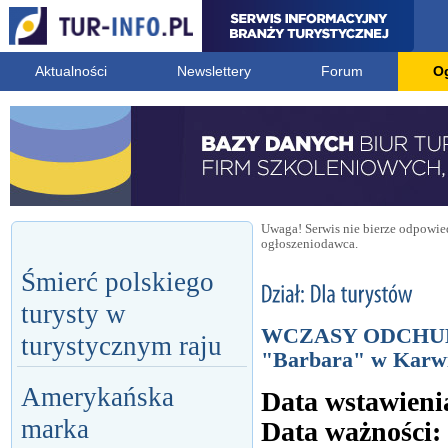
Aktualności
Newslettery
Forum
O
Uwaga! Serwis nie bierze odpowied
ogłoszeniodawca.
Śmierć polskiego
turysty w
WCZASY ODCHU
turystycznym raju
"Barbara" w Karw
Amerykańska
Data wstawieni
marka
Data ważności: