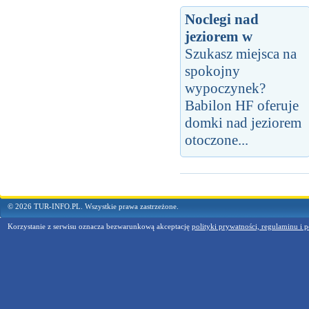
Noclegi nad
jeziorem w
Szukasz miejsca na
spokojny
wypoczynek?
Babilon HF oferuje
domki nad jeziorem
otoczone...
© 2026 TUR-INFO.PL. Wszystkie prawa zastrzeżone.
Korzystanie z serwisu oznacza bezwarunkową akceptację
polityki prywatności, regulaminu i p