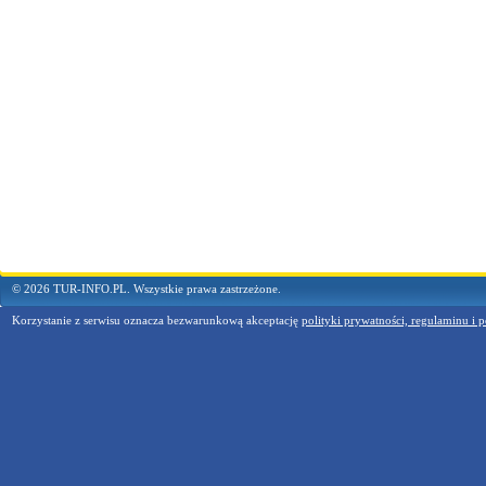
© 2026 TUR-INFO.PL. Wszystkie prawa zastrzeżone.
Korzystanie z serwisu oznacza bezwarunkową akceptację
polityki prywatności, regulaminu i p