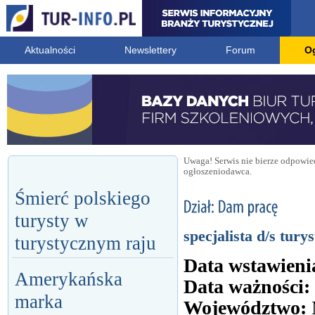
Aktualności
Newslettery
Forum
O
Uwaga! Serwis nie bierze odpowied
ogłoszeniodawca.
Śmierć polskiego
turysty w
specjalista d/s tur
turystycznym raju
Data wstawieni
Amerykańska
Data ważności:
marka
Województwo: