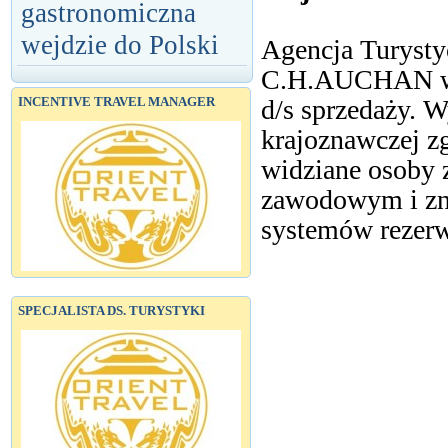
gastronomiczna
wejdzie do Polski
Agencja Turys
C.H.AUCHAN w P
d/s sprzedaży. 
INCENTIVE TRAVEL MANAGER
krajoznawczej z
widziane osoby
zawodowym i zna
systemów rezer
SPECJALISTA DS. TURYSTYKI