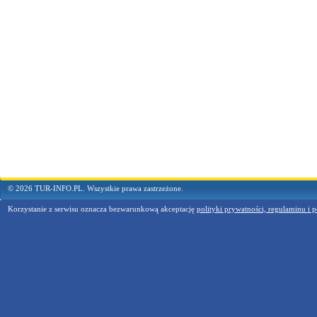
© 2026 TUR-INFO.PL. Wszystkie prawa zastrzeżone.
Korzystanie z serwisu oznacza bezwarunkową akceptację
polityki prywatności, regulaminu i p