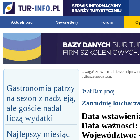
Aktualności
Newslettery
Forum
O
Uwaga! Serwis nie bierze odpowied
ogłoszeniodawca.
Gastronomia patrzy
na sezon z nadzieją,
Zatrudnię kucharz
ale goście nadal
Data wstawieni
liczą wydatki
Data ważności:
Najlepszy miesiąc
Województwo: