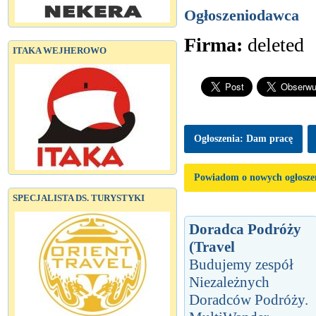
Ogłoszeniodawca
Firma:
deleted
ITAKA WEJHEROWO
Ogłoszenia: Dam pracę
Powiadom o nowych ogłosze
SPECJALISTA DS. TURYSTYKI
Doradca Podróży
(Travel
Budujemy zespół
Niezależnych
Doradców Podróży.