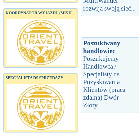
MultiWander
rozwija swoją sieć...
KOORDYNATOR WYJAZDU (MISJI
Poszukiwany
handlowiec
Poszukujemy
Handlowca /
Specjalisty ds.
SPECJALISTA DS SPRZEDAŻY
Pozyskiwania
Klientów (praca
zdalna) Dwór
Złoty...