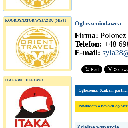
KOORDYNATOR WYJAZDU (MISJI
Ogłoszeniodawca
Firma:
Polonez
Telefon:
+48 69
E-mail:
syla28@
ITAKA WEJHEROWO
Ogłoszenia: Szukam partne
Powiadom o nowych ogłosze
Zdalne wsparcie