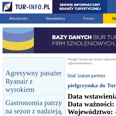
Aktualności
Newslettery
Forum
O
Uwaga! Serwis nie bierze odpowied
ogłoszeniodawca.
Agresywny pasażer
Ryanair z
pielgrzymka do Tur
wyrokiem
Data wstawieni
Gastronomia patrzy
Data ważności:
na sezon z nadzieją,
Województwo: