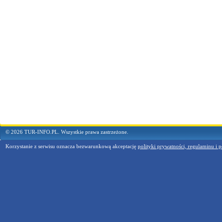
© 2026 TUR-INFO.PL. Wszystkie prawa zastrzeżone.
Korzystanie z serwisu oznacza bezwarunkową akceptację
polityki prywatności, regulaminu i p