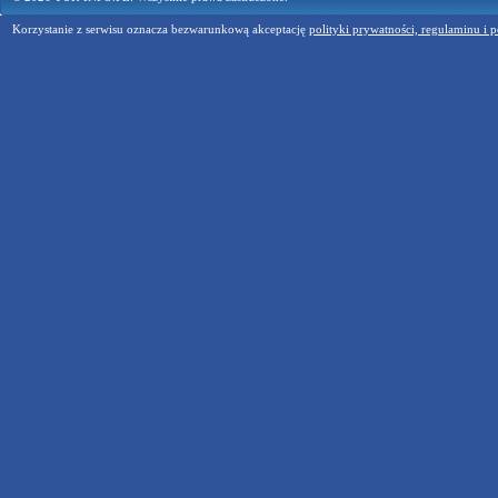
Korzystanie z serwisu oznacza bezwarunkową akceptację
polityki prywatności, regulaminu i p