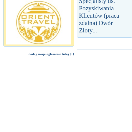
Specjalisty ds.
Pozyskiwania
Klientów (praca
zdalna) Dwór
Złoty...
dodaj swoje ogłoszenie tutaj [+]