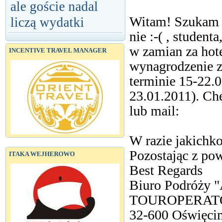
ale goście nadal
Witam! Szukam o
liczą wydatki
nie :-( , studenta
w zamian za hote
INCENTIVE TRAVEL MANAGER
wynagrodzenie z
terminie 15-22.0
23.01.2011). Ch
lub mail:
W razie jakichk
Pozostając z po
ITAKA WEJHEROWO
Best Regards
Biuro Podróży
TOUROPERATO
32-600 Oświęci