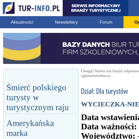
Aktualności
Newslettery
Forum
O
Uwaga! Serwis nie bierze odpowied
ogłoszeniodawca.
Śmierć polskiego
turysty w
WYCIECZKA-NI
turystycznym raju
Data wstawieni
Amerykańska
Data ważności:
marka
Województwo: