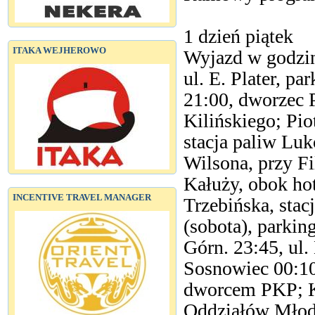
1 dzień piątek
ITAKA WEJHEROWO
Wyjazd w godzi
ul. E. Plater, p
21:00, dworzec 
Kilińskiego; Pio
stacja paliw Luk
Wilsona, przy Fi
Kałuży, obok ho
INCENTIVE TRAVEL MANAGER
Trzebińska, stac
(sobota), parkin
Górn. 23:45, ul.
Sosnowiec 00:10 
dworcem PKP; Ka
Oddziałów Młodz