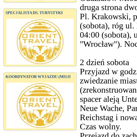
druga strona dw
SPECJALISTA DS. TURYSTYKI
Pl. Krakowski,
(sobota), róg ul
04:00 (sobota), 
"Wrocław"). Noc
2 dzień sobota
Przyjazd w god
KOORDYNATOR WYJAZDU (MISJI
zwiedzanie miast
(zrekonstruowan
spacer aleją Un
Neue Wache, Par
Reichstag i now
Czas wolny.
Przejazd do zach