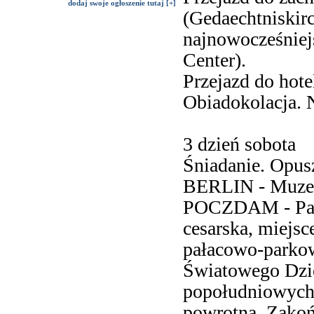
dodaj swoje ogłoszenie tutaj [+]
(Gedaechtniskirc
najnowocześniej
Center).
Przejazd do hot
Obiadokolacja. 
3 dzień sobota
Śniadanie. Opus
BERLIN - Muzeu
POCZDAM - Pałac
cesarska, miejsc
pałacowo-parkow
Światowego Dzie
popołudniowych 
powrotną. Zakoń