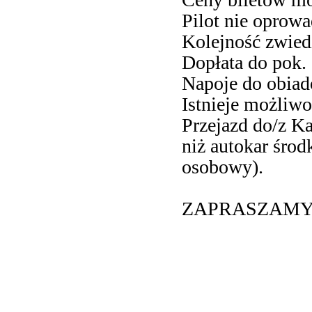
Pilot nie oprow
Kolejność zwied
Dopłata do pok. 
Napoje do obiad
Istnieje możliw
Przejazd do/z K
niż autokar środ
osobowy).
ZAPRASZAM