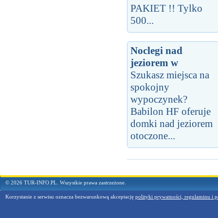
PAKIET !! Tylko
500...
Noclegi nad
jeziorem w
Szukasz miejsca na
spokojny
wypoczynek?
Babilon HF oferuje
domki nad jeziorem
otoczone...
© 2026 TUR-INFO.PL. Wszystkie prawa zastrzeżone.
Korzystanie z serwisu oznacza bezwarunkową akceptację
polityki prywatności, regulaminu i p