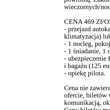
wieczornych/no
CENA 469 Zł/
- przejazd autok
klimatyzacja) lu
- 1 nocleg, pokoj
- 1 śniadanie, 1 
- ubezpieczenie
i bagażu (125 eu
- opiekę pilota.
Cena nie zawier
ofercie, biletów
komunikacją, ok.
Ceny biletów mo