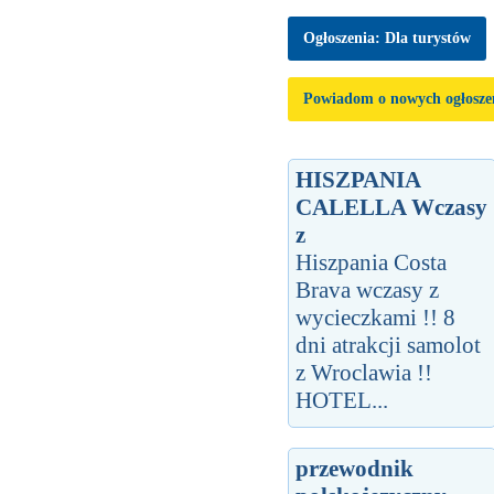
Ogłoszenia: Dla turystów
Powiadom o nowych ogłosze
HISZPANIA
CALELLA Wczasy
z
Hiszpania Costa
Brava wczasy z
wycieczkami !! 8
dni atrakcji samolot
z Wroclawia !!
HOTEL...
przewodnik