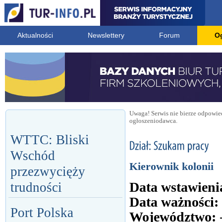
Aktualności
Newslettery
Forum
O
Uwaga! Serwis nie bierze odpowied
ogłoszeniodawca.
WTTC: Bliski
Wschód
Kierownik kolonii
przezwycięży
Data wstawieni
trudności
Data ważności:
Port Polska
Województwo: