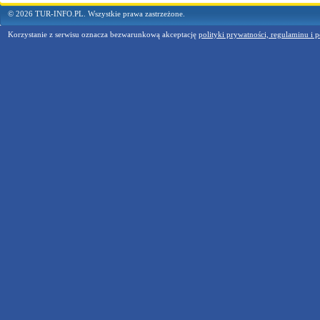
© 2026 TUR-INFO.PL. Wszystkie prawa zastrzeżone.
Korzystanie z serwisu oznacza bezwarunkową akceptację
polityki prywatności, regulaminu i p