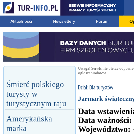
Aktualności
Newslettery
Forum
O
Uwaga! Serwis nie bierze odpowied
ogłoszeniodawca.
Śmierć polskiego
turysty w
Jarmark świąteczn
turystycznym raju
Data wstawieni
Amerykańska
Data ważności:
marka
Województwo: