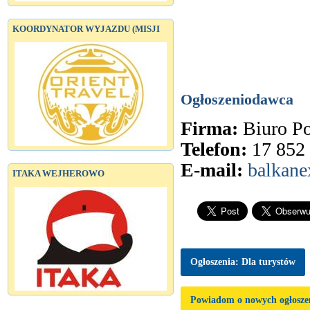
KOORDYNATOR WYJAZDU (MISJI
Ogłoszeniodawca
Firma:
Biuro P
Telefon:
17 852
E-mail:
balkane
ITAKA WEJHEROWO
Ogłoszenia: Dla turystów
Powiadom o nowych ogłosze