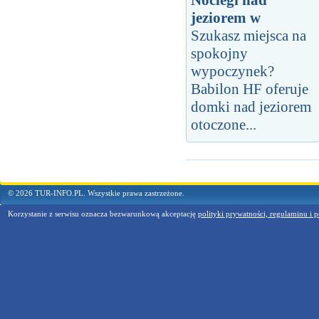
Noclegi nad
jeziorem w
Szukasz miejsca na
spokojny
wypoczynek?
Babilon HF oferuje
domki nad jeziorem
otoczone...
© 2026 TUR-INFO.PL. Wszystkie prawa zastrzeżone.
Korzystanie z serwisu oznacza bezwarunkową akceptację
polityki prywatności, regulaminu i p