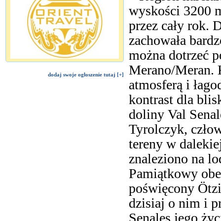
wyskości 3200 m 
przez cały rok. 
zachowała bardzo
można dotrzeć p
Merano/Meran. 
dodaj swoje ogłoszenie tutaj [+]
atmosferą i łag
kontrast dla bli
doliny Val Sena
Tyrolczyk, człow
tereny w dalekiej
znaleziono na l
Pamiątkowy obel
poświęcony Ötz
dzisiaj o nim i 
Senales jego życ