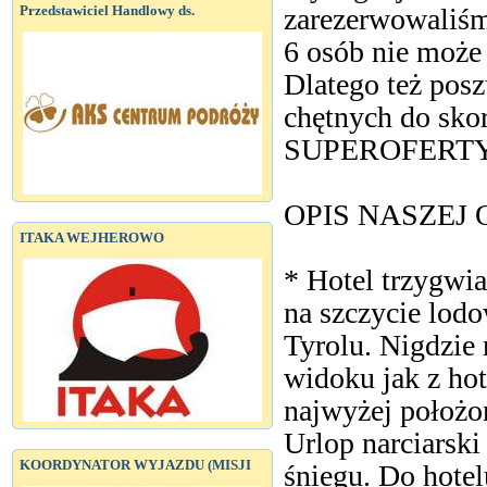
Przedstawiciel Handlowy ds.
zarezerwowaliśmy
6 osób nie może 
Dlatego też pos
chętnych do skor
SUPEROFERTY
OPIS NASZEJ 
ITAKA WEJHEROWO
* Hotel trzygwi
na szczycie lo
Tyrolu. Nigdzie 
widoku jak z h
najwyżej położo
Urlop narciarsk
KOORDYNATOR WYJAZDU (MISJI
śniegu. Do hote