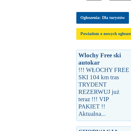
Ogłoszenia: Dla turystów
Powiadom o nowych ogłosze
Wlochy Free ski
autokar
!!! WŁOCHY FREE
SKI 104 km tras
TRYDENT
REZERWUJ już
teraz !!! VIP
PAKIET !!
Aktualna...