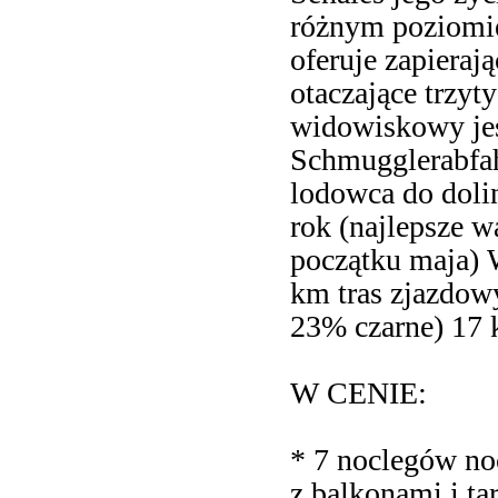
różnym poziomie
oferuje zapieraj
otaczające trzyt
widowiskowy jes
Schmugglerabfah
lodowca do doli
rok (najlepsze 
początku maja) 
km tras zjazdow
23% czarne) 17 
W CENIE:
* 7 noclegów n
z balkonami i ta