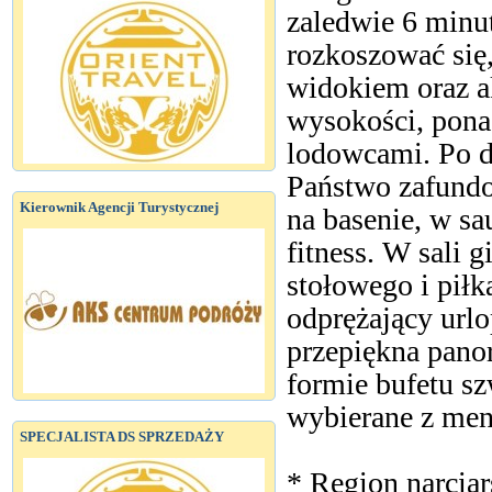
zaledwie 6 minut
rozkoszować się,
widokiem oraz 
wysokości, pona
lodowcami. Po d
Państwo zafund
Kierownik Agencji Turystycznej
na basenie, w sau
fitness. W sali g
stołowego i piłk
odprężający urlo
przepiękna pano
formie bufetu sz
wybierane z menu
SPECJALISTA DS SPRZEDAŻY
* Region narciar