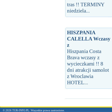
tras !! TERMINY
niedziela...
HISZPANIA
CALELLA Wczasy
z
Hiszpania Costa
Brava wczasy z
wycieczkami !! 8
dni atrakcji samolot
z Wroclawia
HOTEL...
© 2026 TUR-INFO.PL. Wszystkie prawa zastrzeżone.