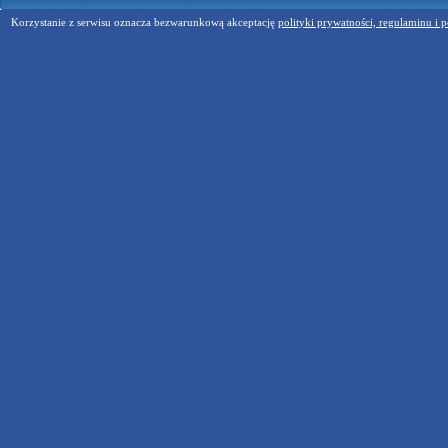
Korzystanie z serwisu oznacza bezwarunkową akceptację
polityki prywatności, regulaminu i p