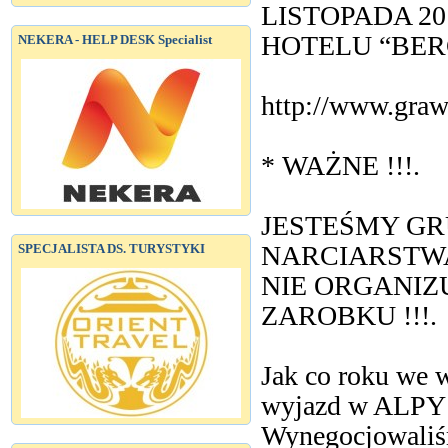
LISTOPADA 2
HOTELU “BER
NEKERA - HELP DESK Specialist
http://www.graw
* WAŻNE !!!.
JESTEŚMY G
NARCIARSTWA
SPECJALISTA DS. TURYSTYKI
NIE ORGANIZ
ZAROBKU !!!.
Jak co roku we 
wyjazd w ALPY d
Wynegocjowali