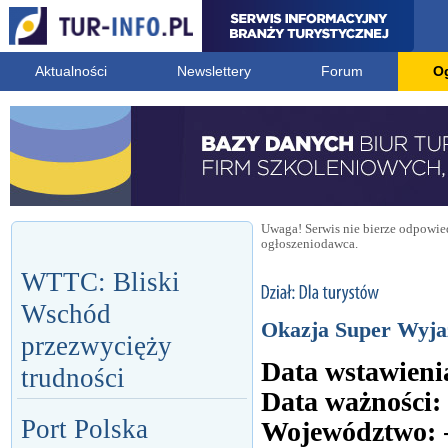
Aktualności
Newslettery
Forum
O
Uwaga! Serwis nie bierze odpowied
ogłoszeniodawca.
WTTC: Bliski
Wschód
Okazja Super Wyja
przezwycięży
Data wstawieni
trudności
Data ważności:
Port Polska
Województwo: