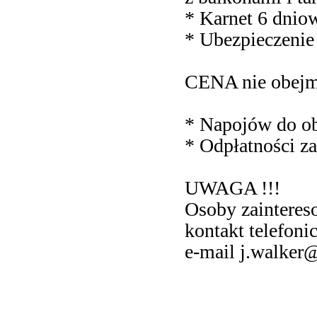
* Karnet 6 dn
* Ubezpieczeni
CENA nie obejm
* Napojów do ob
* Odpłatności za
UWAGA !!!
Osoby zainteres
kontakt telefoni
e-mail j.walker