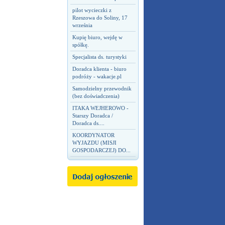
pilot wycieczki z
Rzeszowa do Soliny, 17
września
Kupię biuro, wejdę w
spółkę.
Specjalista ds. turystyki
Doradca klienta - biuro
podróży - wakacje.pl
Samodzielny przewodnik
(bez doświadczenia)
ITAKA WEJHEROWO -
Starszy Doradca /
Doradca ds....
KOORDYNATOR
WYJAZDU (MISJI
GOSPODARCZEJ) DO...