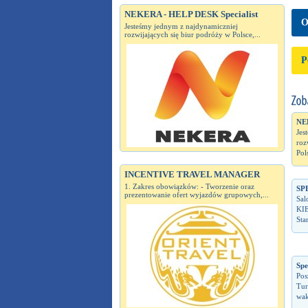
NEKERA - HELP DESK Specialist
O
Jesteśmy jednym z najdynamiczniej
rozwijających się biur podróży w Polsce,...
P
NE
Jes
roz
Pol
INCENTIVE TRAVEL MANAGER
1. Zakres obowiązków: - Tworzenie oraz
SP
prezentowanie ofert wyjazdów grupowych,...
Sal
KI
Sta
Spe
Pos
Tur
wak