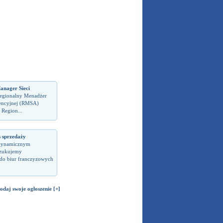
anager Sieci
Regionalny Menadżer
encyjnej (RMSA)
 Region...
s sprzedaży
dynamicznym
zukujemy
do biur franczyzowych
odaj swoje ogłoszenie [+]