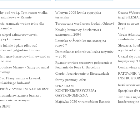
hy pod wodą. Tym razem wielka
W lutym 2008 kwitła cypryjska
Gazeta Wyborcz
a ratunkowa w Rzymie
turystyka
targi SILESIA
cja: tramwaje wodne tylko dla
Turystyczna współpraca Łodzi i Odessy?
Sport na żywo
zkańców
Gryf
Katalog branżowy hotelarstwa i
z więcej zainteresowanych
gastronomii 2004
Virgin Atlantic
tyką kulinarną
zwolnienia pr
Lotnisko w Świdniku ma szansę na
ja już nie będzie pilnować
rozwój?
Słowacja: hote
ądku na bydgoskim lotnisku
wyniki od 20 l
Dominikana: rekordowa liczba turystów
ci i grzybiarze powinni uważać na
w 2010
Ukazał się pol
 w lesie
turystyczny "O
Ryanair otwiera sezonowe połączenie z
Lotnicze Mazury - Szczytno nadal
Poznania do Reus k. Barcelony
Centralwings aż
owstaje
Ciepło i bezwietrznie w Bieszczadach
RATOWNIK,
ów: Firmy walczą o kawałek
INSTRUKTOR
formy promocji ofert
iślańskiego bulwaru!
targi turystycz
SPRZEDAM
RPIEŃ Z SYNKIEM NAD MORZE
KONTENER(PRZYCZEPA)
Specjalista d/s 
yslenia zwiazane z branza i
GASTRONOMICZNA
Już działa naj
ami z nia zwiazanymi
Majówka 2020 w rumuńskim Banacie
konferencyjne 
YDENT