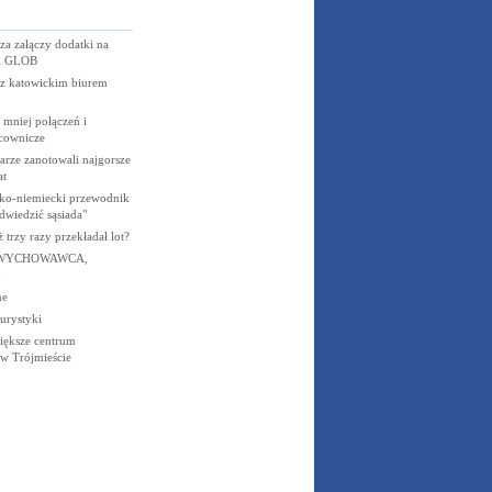
a załączy dodatki na
 i GLOB
 z katowickim biurem
: mniej połączeń i
acownicze
larze zanotowali najgorsze
at
sko-niemiecki przewodnik
dwiedzić sąsiada"
 trzy razy przekładał lot?
 WYCHOWAWCA,
ne
turystyki
większe centrum
w Trójmieście