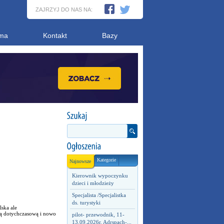
ZAJRZYJ DO NAS NA:
ma
Kontakt
Bazy
Kategorie
Najnowsze
Kierownik wypoczynku
dzieci i młodzieży
Specjalista /Specjalistka
ds. turystyki
ska ale
ją dotychczasową i nowo
pilot- przewodnik, 11-
13.09.2026r. Adrspach-...