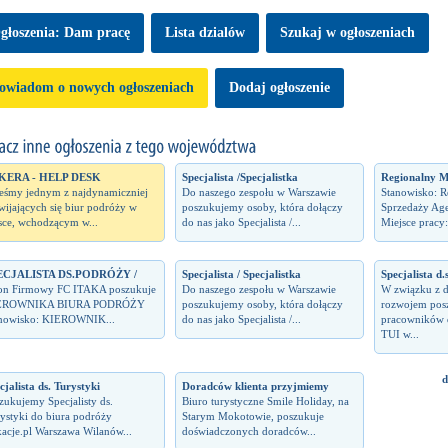
głoszenia: Dam pracę
Lista dzialów
Szukaj w ogłoszeniach
owiadom o nowych ogłoszeniach
Dodaj ogłoszenie
KERA - HELP DESK
Specjalista /Specjalistka
Regionalny M
teśmy jednym z najdynamiczniej
Do naszego zespołu w Warszawie
Stanowisko: 
wijających się biur podróży w
poszukujemy osoby, która dołączy
Sprzedaży Ag
sce, wchodzącym w...
do nas jako Specjalista /...
Miejsce pracy:
ECJALISTA DS.PODRÓŻY /
Specjalista / Specjalistka
Specjalista d.
on Firmowy FC ITAKA poszukuje
Do naszego zespołu w Warszawie
W związku z 
EROWNIKA BIURA PODRÓŻY
poszukujemy osoby, która dołączy
rozwojem pos
nowisko: KIEROWNIK...
do nas jako Specjalista /...
pracowników 
TUI w...
d
cjalista ds. Turystyki
Doradców klienta przyjmiemy
zukujemy Specjalisty ds.
Biuro turystyczne Smile Holiday, na
ystyki do biura podróży
Starym Mokotowie, poszukuje
acje.pl Warszawa Wilanów...
doświadczonych doradców...