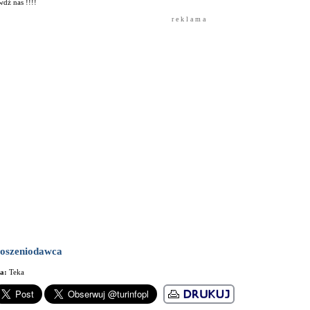
dź nas !!!!
r e k l a m a
oszeniodawca
ma:
Teka