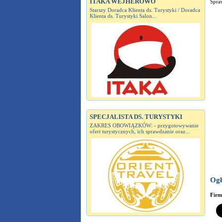
ITAKA WEJHEROWO
Spraw
Starszy Doradca Klienta ds. Turystyki / Doradca
Klienta ds. Turystyki Salon...
SPECJALISTA DS. TURYSTYKI
ZAKRES OBOWIĄZKÓW: - przygotowywanie
ofert turystycznych, ich sprawdzanie oraz...
Ogł
Fir