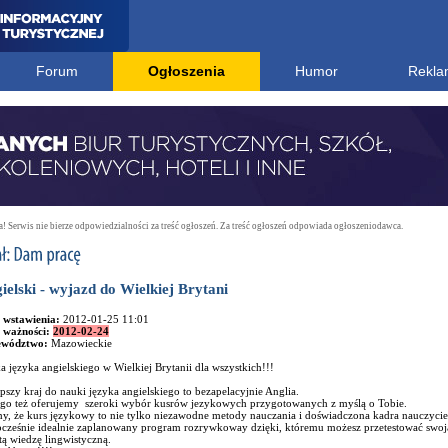
Forum
Ogłoszenia
Humor
Rekla
 Serwis nie bierze odpowiedzialności za treść ogłoszeń. Za treść ogłoszeń odpowiada ogłoszeniodawca.
ielski - wyjazd do Wielkiej Brytani
 wstawienia:
2012-01-25 11:01
 ważności:
2012-02-24
ewództwo:
Mazowieckie
 języka angielskiego w Wielkiej Brytanii dla wszystkich!!!
pszy kraj do nauki języka angielskiego to bezapelacyjnie Anglia.
ego też oferujemy szeroki wybór kusrów jezykowych przygotowanych z myślą o Tobie.
y, że kurs językowy to nie tylko niezawodne metody nauczania i doświadczona kadra nauczyciel
ocześnie idealnie zaplanowany program rozrywkoway dzięki, któremu możesz przetestować swo
ą wiedzę lingwistyczną.