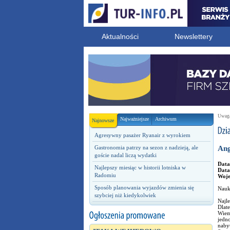
Aktualności
Newslettery
Uwaga!
Najważniejsze
Archiwum
Najnowsze
Agresywny pasażer Ryanair z wyrokiem
Gastronomia patrzy na sezon z nadzieją, ale
Ang
goście nadal liczą wydatki
Data
Najlepszy miesiąc w historii lotniska w
Data
Radomiu
Woj
Sposób planowania wyjazdów zmienia się
Nauka
szybciej niż kiedykolwiek
Najle
Dlat
Wiem
jedn
nabyt