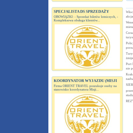
SPECJALISTA DS SPRZEDAŻY
Włoc
akcj
OBOWIĄZKI: - Sprzedaż biletów lotniczych, -
Kompleksowa obsługa klientów...
Wene
mies
Cora
turys
Polic
porz
Turyś
żmije
Port 
nie p
Krak
nadw
KOORDYNATOR WYJAZDU (MISJI
SIE
Firma ORIENT TRAVEL poszukuje osoby na
stanowisko koordynatora Misji...
przem
studi
REZ