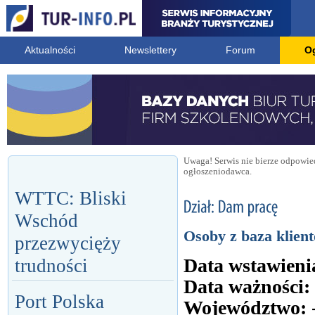
Aktualności
Newslettery
Forum
O
Uwaga! Serwis nie bierze odpowied
ogłoszeniodawca.
WTTC: Bliski
Wschód
Osoby z baza klien
przezwycięży
Data wstawieni
trudności
Data ważności:
Port Polska
Województwo: