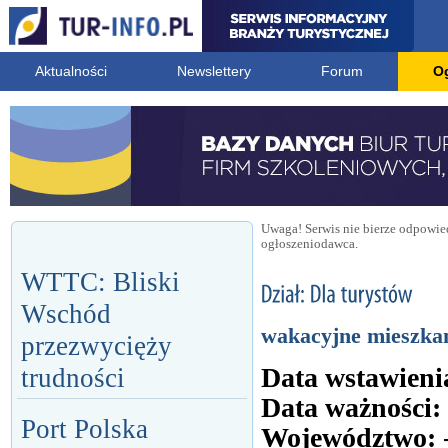
Aktualności
Newslettery
Forum
O
Uwaga! Serwis nie bierze odpowied
ogłoszeniodawca.
WTTC: Bliski
Wschód
wakacyjne mieszka
przezwycięży
Data wstawieni
trudności
Data ważności:
Port Polska
Województwo: