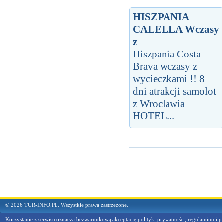
HISZPANIA
CALELLA Wczasy
z
Hiszpania Costa
Brava wczasy z
wycieczkami !! 8
dni atrakcji samolot
z Wroclawia
HOTEL...
© 2026 TUR-INFO.PL. Wszystkie prawa zastrzeżone.
Korzystanie z serwisu oznacza bezwarunkową akceptację
polityki prywatności, regulaminu i p