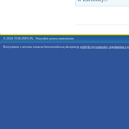
© 2026 TUR-INFO.PL. Wszystkie prawa zastrzeżone.
Korzystanie z serwisu oznacza bezwarunkową akceptację
polityki prywatności, regulaminu i p