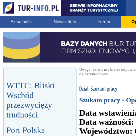
Aktualności
Newslettery
Forum
O
Uwaga! Serwis nie bierze odpowied
ogłoszeniodawca.
WTTC: Bliski
Wschód
Szukam pracy - Op
przezwycięży
Data wstawieni
trudności
Data ważności:
Port Polska
Województwo: