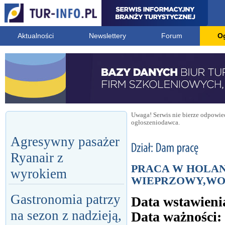
Aktualności
Newslettery
Forum
O
Uwaga! Serwis nie bierze odpowied
ogłoszeniodawca.
Agresywny pasażer
Ryanair z
PRACA W HOLAN
wyrokiem
WIEPRZOWY,WO
Gastronomia patrzy
Data wstawieni
na sezon z nadzieją,
Data ważności: