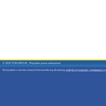
© 2026 TUR-INFO.PL. Wszystkie prawa zastrzeżone.
Korzystanie z serwisu oznacza bezwarunkową akceptację
polityki prywatności, regulaminu i p