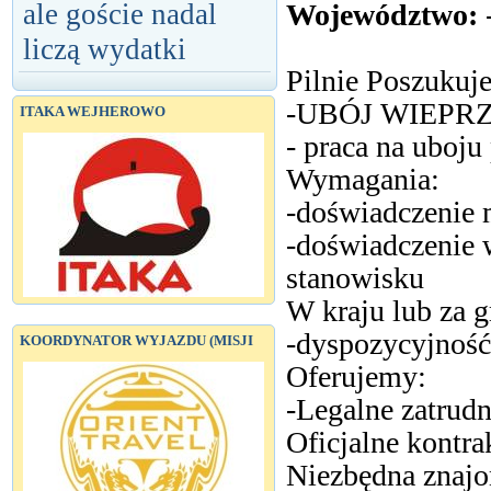
Województwo:
ale goście nadal
liczą wydatki
Pilnie Poszukuj
-UBÓJ WIEPR
ITAKA WEJHEROWO
- praca na uboju
Wymagania:
-doświadczenie 
-doświadczenie 
stanowisku
W kraju lub za g
-dyspozycyjność
KOORDYNATOR WYJAZDU (MISJI
Oferujemy:
-Legalne zatrud
Oficjalne kontrak
Niezbędna znajo