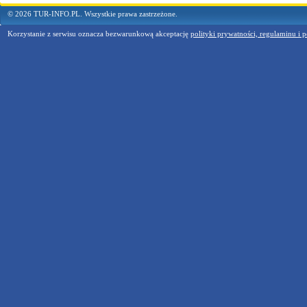
© 2026 TUR-INFO.PL. Wszystkie prawa zastrzeżone.
Korzystanie z serwisu oznacza bezwarunkową akceptację
polityki prywatności, regulaminu i p