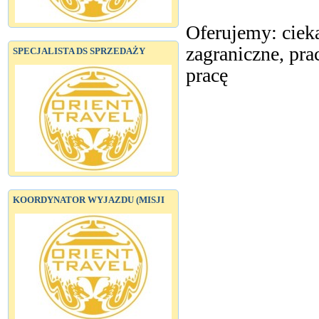
Oferujemy: ciek
zagraniczne, pr
SPECJALISTA DS SPRZEDAŻY
pracę
KOORDYNATOR WYJAZDU (MISJI