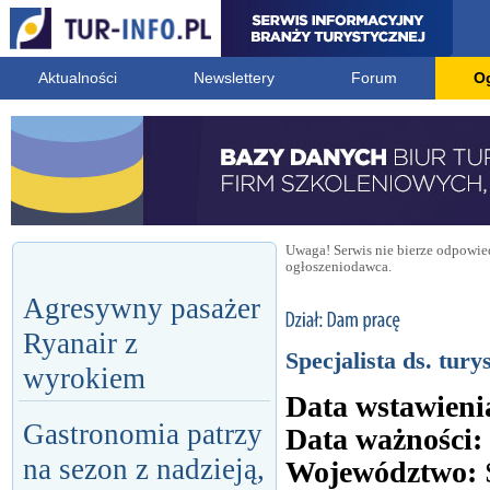
Aktualności
Newslettery
Forum
O
Uwaga! Serwis nie bierze odpowied
ogłoszeniodawca.
Agresywny pasażer
Ryanair z
Specjalista ds. tury
wyrokiem
Data wstawieni
Gastronomia patrzy
Data ważności:
na sezon z nadzieją,
Województwo: