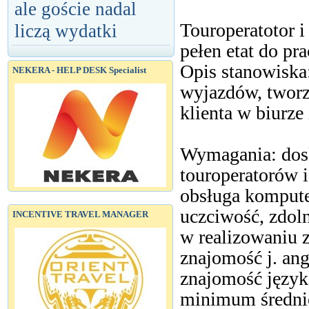
ale goście nadal
Touroperatotor i
liczą wydatki
pełen etat do pr
Opis stanowiska:
NEKERA - HELP DESK Specialist
wyjazdów, tworz
klienta w biurze 
Wymagania: dosk
touroperatorów 
obsługa kompute
uczciwość, zdoln
INCENTIVE TRAVEL MANAGER
w realizowaniu 
znajomość j. an
znajomość język
minimum średni