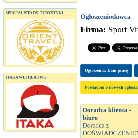
SPECJALISTA DS. TURYSTYKI
Ogłoszeniodawca
Firma:
Sport Vit
Ogłoszenia: Dam pracę
ITAKA WEJHEROWO
Powiadom o nowych ogłosze
Doradca klienta -
biuro
Doradca z
DOŚWIADCZENIE