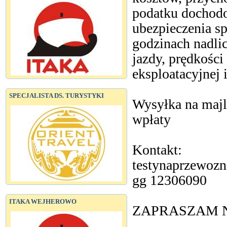
podatku dochodo
ubezpieczenia s
godzinach nadl
jazdy, prędkości
eksploatacyjnej 
SPECJALISTA DS. TURYSTYKI
Wysyłka na majla
wpłaty
Kontakt:
testynaprzewozn
gg 12306090
ITAKA WEJHEROWO
ZAPRASZAM N