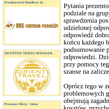
Przedstawiciel Handlowy ds.
Pytania prezent
podziale na grup
sprawdzenia pos
udzielonej odpow
odpowiedź dobra
końcu każdego b
podsumowanie p
INCENTIVE TRAVEL MANAGER
odpowiedzi. Dz
przy pomocy teg
szanse na zalicz
Oprócz tego w z
problemowych gr
obejmują zagadn
Prezenter Oferty - Salon
kosztów, przych