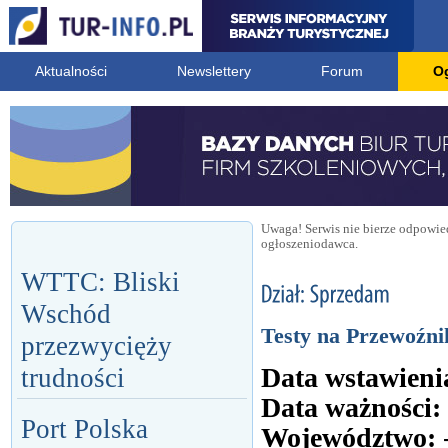
Aktualności
Newslettery
Forum
O
Uwaga! Serwis nie bierze odpowied
ogłoszeniodawca.
WTTC: Bliski
Wschód
Testy na Przewoźni
przezwycięży
Data wstawieni
trudności
Data ważności:
Port Polska
Województwo: