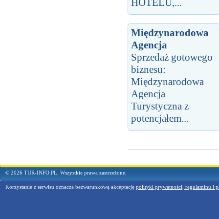
HOTELU,...
Międzynarodowa
Agencja
Sprzedaż gotowego
biznesu:
Międzynarodowa
Agencja
Turystyczna z
potencjałem...
© 2026 TUR-INFO.PL. Wszystkie prawa zastrzeżone.
Korzystanie z serwisu oznacza bezwarunkową akceptację
polityki prywatności, regulaminu i p