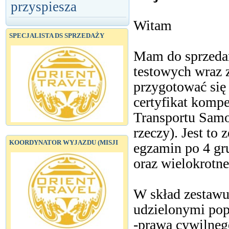
przyspiesza
Witam
SPECJALISTA DS SPRZEDAŻY
Mam do sprzedan
testowych wraz 
przygotować się
certyfikat komp
Transportu Sam
rzeczy). Jest to
KOORDYNATOR WYJAZDU (MISJI
egzamin po 4 gr
oraz wielokrotn
W skład zestawu
udzielonymi pop
-prawa cywilneg