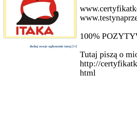
www.certyfikat
www.testynaprz
100% POZYTYW
dodaj swoje ogłoszenie tutaj [+]
Tutaj piszą o mi
http://certyfik
html