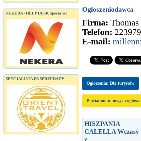
Ogłoszeniodawca
NEKERA - HELP DESK Specialist
Firma:
Thomas
Telefon:
223979
E-mail:
millen
SPECJALISTA DS SPRZEDAŻY
Ogłoszenia: Dla turystów
Powiadom o nowych ogłosze
HISZPANIA
CALELLA Wczasy
z