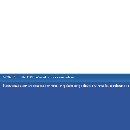
© 2026 TUR-INFO.PL. Wszystkie prawa zastrzeżone.
Korzystanie z serwisu oznacza bezwarunkową akceptację
polityki prywatności, regulaminu i p