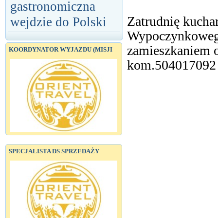
gastronomiczna
Zatrudnię kuch
wejdzie do Polski
Wypoczynkowego
zamieszkaniem o
KOORDYNATOR WYJAZDU (MISJI
kom.504017092
SPECJALISTA DS SPRZEDAŻY