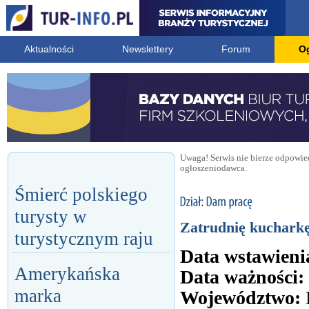
Aktualności
Newslettery
Forum
O
Uwaga! Serwis nie bierze odpowied
ogłoszeniodawca.
Śmierć polskiego
turysty w
Zatrudnię kuchark
turystycznym raju
Data wstawieni
Amerykańska
Data ważności:
marka
Województwo: