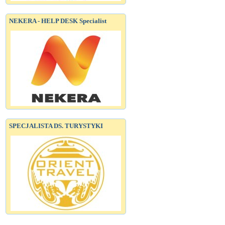
NEKERA - HELP DESK Specialist
SPECJALISTA DS. TURYSTYKI