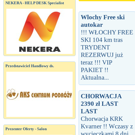
NEKERA - HELP DESK Specialist
Wlochy Free ski
autokar
!!! WŁOCHY FREE
SKI 104 km tras
TRYDENT
REZERWUJ już
teraz !!! VIP
Przedstawiciel Handlowy ds.
PAKIET !!
Aktualna...
CHORWACJA
2390 zł LAST
LAST
Chorwacja KRK
Kvarner !! Wczasy z
Prezenter Oferty - Salon
wycieczkami 8 dni