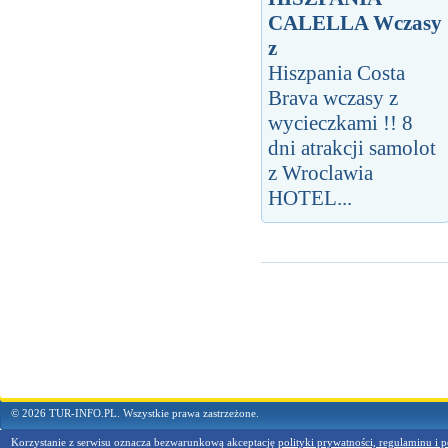
CALELLA Wczasy
z
Hiszpania Costa
Brava wczasy z
wycieczkami !! 8
dni atrakcji samolot
z Wroclawia
HOTEL...
© 2026 TUR-INFO.PL. Wszystkie prawa zastrzeżone.
Korzystanie z serwisu oznacza bezwarunkową akceptację
polityki prywatności, regulaminu i p