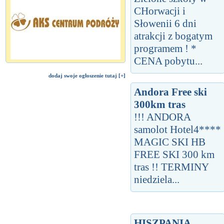
CHorwacji i
Słowenii 6 dni
atrakcji z bogatym
programem ! *
CENA pobytu...
dodaj swoje ogłoszenie tutaj [+]
Andora Free ski
300km tras
!!! ANDORA
samolot Hotel4****
MAGIC SKI HB
FREE SKI 300 km
tras !! TERMINY
niedziela...
HISZPANIA