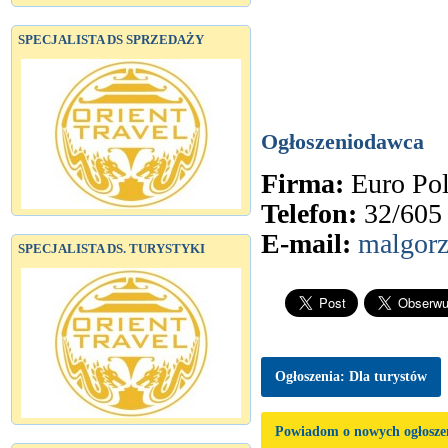
SPECJALISTA DS SPRZEDAŻY
Ogłoszeniodawca
Firma:
Euro Pol
Telefon:
32/605 
E-mail:
malgorz
SPECJALISTA DS. TURYSTYKI
Ogłoszenia: Dla turystów
Powiadom o nowych ogłosze