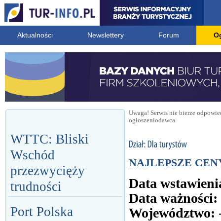
Aktualności
Newslettery
Forum
O
Uwaga! Serwis nie bierze odpowied
ogłoszeniodawca.
WTTC: Bliski
Wschód
NAJLEPSZE CENY -
przezwycięży
Data wstawieni
trudności
Data ważności:
Port Polska
Województwo: