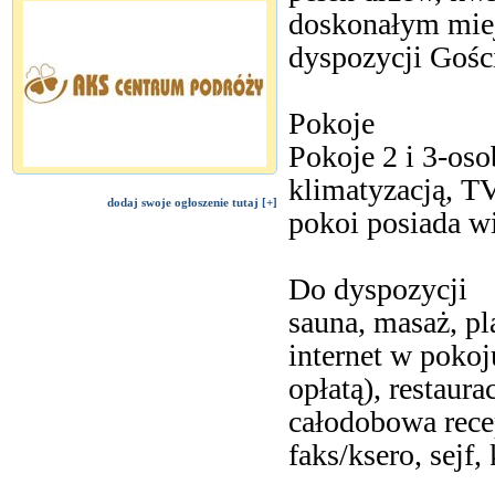
doskonałym miej
dyspozycji Gości
Pokoje
Pokoje 2 i 3-os
klimatyzacją, T
dodaj swoje ogłoszenie tutaj [+]
pokoi posiada w
Do dyspozycji
sauna, masaż, p
internet w poko
opłatą), restaura
całodobowa recep
faks/ksero, sejf,