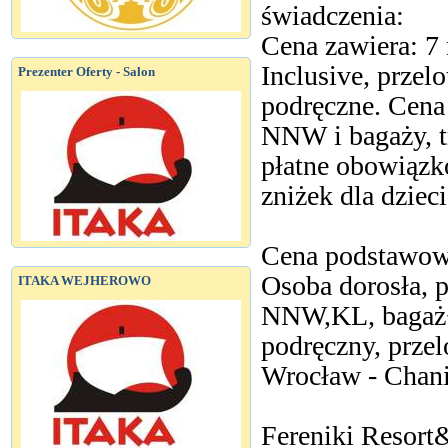
świadczenia:
Cena zawiera: 7
Inclusive, przel
Prezenter Oferty - Salon
podręczne. Cena
NNW i bagaży, tr
płatne obowiązko
zniżek dla dziec
Cena podstawow
Osoba dorosła, p
ITAKA WEJHEROWO
NNW,KL, bagaż+tr
podręczny, przel
Wrocław - Chan
Fereniki Resor