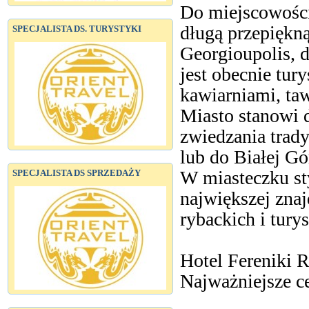
Do miejscowości
długą przepiękną
SPECJALISTA DS. TURYSTYKI
Georgioupolis, 
jest obecnie tur
kawiarniami, ta
Miasto stanowi 
zwiedzania trad
lub do Białej Gó
W miasteczku sty
SPECJALISTA DS SPRZEDAŻY
największej znaj
rybackich i tury
Hotel Fereniki 
Najważniejsze c