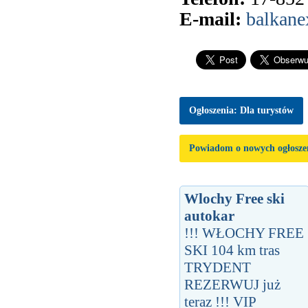
E-mail:
balkane
Ogłoszenia: Dla turystów
Powiadom o nowych ogłosze
Wlochy Free ski
autokar
!!! WŁOCHY FREE
SKI 104 km tras
TRYDENT
REZERWUJ już
teraz !!! VIP