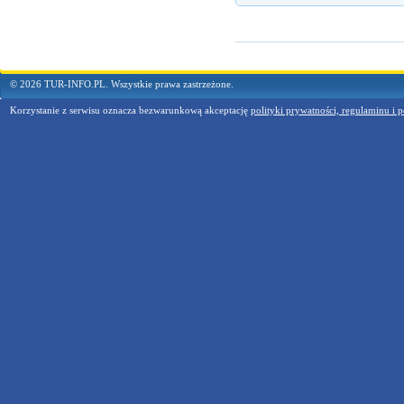
© 2026 TUR-INFO.PL. Wszystkie prawa zastrzeżone.
Korzystanie z serwisu oznacza bezwarunkową akceptację
polityki prywatności, regulaminu i p