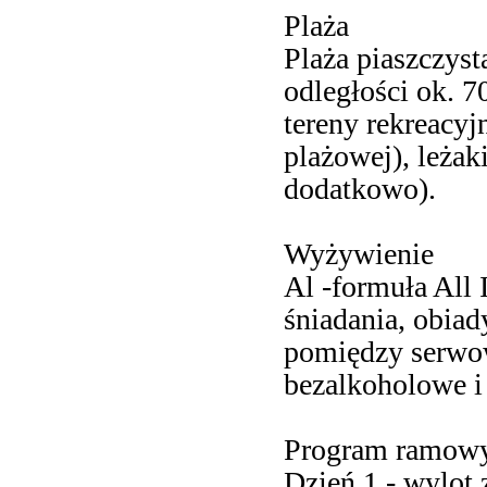
Plaża
Plaża piaszczyst
odległości ok. 7
tereny rekreacyj
plażowej), leżaki
dodatkowo).
Wyżywienie
Al -formuła All 
śniadania, obiad
pomiędzy serwo
bezalkoholowe i
Program ramow
Dzień 1 - wylot z