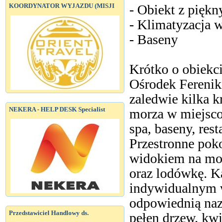
KOORDYNATOR WYJAZDU (MISJI
- Obiekt z pięk
- Klimatyzacja w
- Baseny
Krótko o obiekc
Ośrodek Ferenik
zaledwie kilka 
NEKERA - HELP DESK Specialist
morza w miejsco
spa, baseny, rest
Przestronne poko
widokiem na mor
oraz lodówkę. K
indywidualnym w
odpowiednią naz
Przedstawiciel Handlowy ds.
pełen drzew, kwi