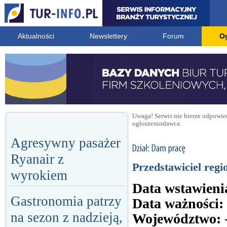
Aktualności
Newslettery
Forum
O
Uwaga! Serwis nie bierze odpowied
ogłoszeniodawca.
Agresywny pasażer
Ryanair z
Przedstawiciel regi
wyrokiem
Data wstawieni
Gastronomia patrzy
Data ważności:
na sezon z nadzieją,
Województwo: