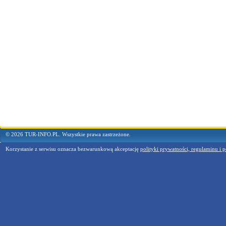
© 2026 TUR-INFO.PL. Wszystkie prawa zastrzeżone.
Korzystanie z serwisu oznacza bezwarunkową akceptację
polityki prywatności, regulaminu i p