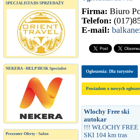
SPECJALISTA DS SPRZEDAŻY
Firma:
Biuro Po
Telefon:
(017)8
E-mail:
balkane
NEKERA - HELP DESK Specialist
Ogłoszenia: Dla turystów
Powiadom o nowych ogłosze
Wlochy Free ski
autokar
!!! WŁOCHY FREE
Prezenter Oferty - Salon
SKI 104 km tras