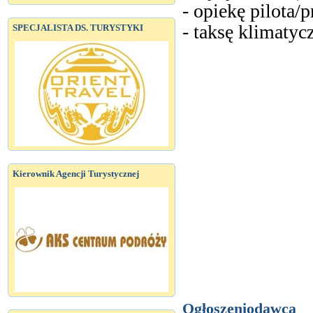
- opiekę pilota/
- taksę klimatyc
SPECJALISTA DS. TURYSTYKI
Kierownik Agencji Turystycznej
Ogłoszeniodawca