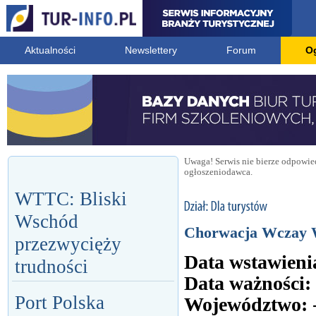
Aktualności
Newslettery
Forum
O
Uwaga! Serwis nie bierze odpowied
ogłoszeniodawca.
WTTC: Bliski
Wschód
Chorwacja Wczay 
przezwycięży
Data wstawieni
trudności
Data ważności:
Port Polska
Województwo: