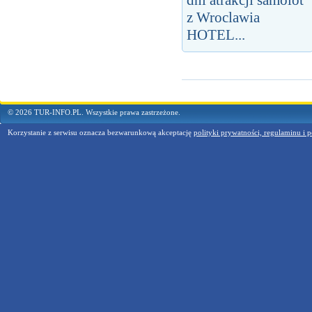
dni atrakcji samolot
z Wroclawia
HOTEL...
© 2026 TUR-INFO.PL. Wszystkie prawa zastrzeżone.
Korzystanie z serwisu oznacza bezwarunkową akceptację
polityki prywatności, regulaminu i p