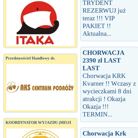
TRYDENT
REZERWUJ już
teraz !!! VIP
PAKIET !!
Aktualna...
CHORWACJA
Przedstawiciel Handlowy ds.
2390 zł LAST
LAST
Chorwacja KRK
Kvarner !! Wczasy z
wycieczkami 8 dni
atrakcji ! Okazja
Okazja !!!
TERMIN...
KOORDYNATOR WYJAZDU (MISJI
Chorwacja Krk