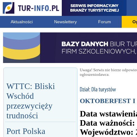
Aktualności
Newslettery
Forum
O
Uwaga! Serwis nie bierze odpowied
ogłoszeniodawca.
WTTC: Bliski
Wschód
OKTOBERFEST I
przezwycięży
Data wstawieni
trudności
Data ważności:
Port Polska
Województwo: