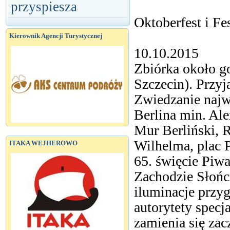
przyspiesza
Oktoberfest i Fe
Kierownik Agencji Turystycznej
10.10.2015
Zbiórka około g
Szczecin). Przyj
Zwiedzanie najw
Berlina min. Al
Mur Berliński, R
Wilhelma, plac 
ITAKA WEJHEROWO
65. święcie Piwa
Zachodzie Słońc
iluminacje przy
autorytety specja
zamienia się zac