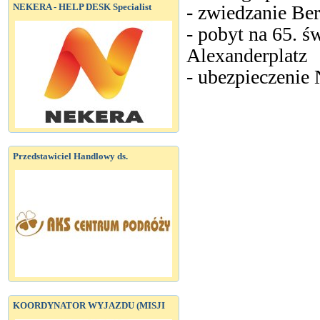
NEKERA - HELP DESK Specialist
- zwiedzanie Ber
- pobyt na 65. ś
Alexanderplatz
- ubezpieczeni
Przedstawiciel Handlowy ds.
KOORDYNATOR WYJAZDU (MISJI