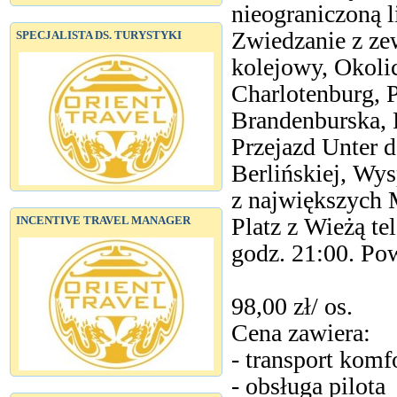
nieograniczoną 
Zwiedzanie z ze
SPECJALISTA DS. TURYSTYKI
kolejowy, Okol
Charlotenburg, 
Brandenburska, 
Przejazd Unter 
Berlińskiej, W
z największych 
Platz z Wieżą te
INCENTIVE TRAVEL MANAGER
godz. 21:00. Pow
98,00 zł/ os.
Cena zawiera:
- transport kom
- obsługa pilota