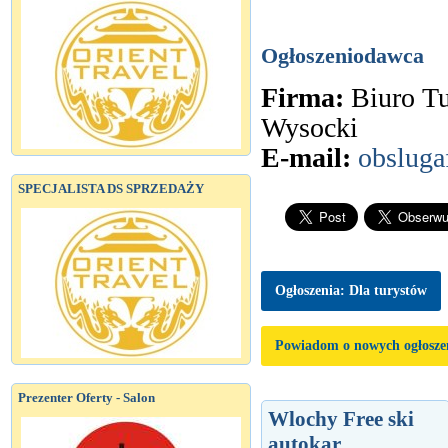
Ogłoszeniodawca
Firma:
Biuro T
Wysocki
E-mail:
obsluga
SPECJALISTA DS SPRZEDAŻY
Ogłoszenia: Dla turystów
Powiadom o nowych ogłosze
Prezenter Oferty - Salon
Wlochy Free ski
autokar