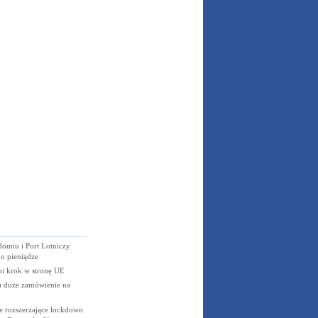
omiu i Port Lotniczy
o pieniądze
i krok w stronę UE
a duże zamówienie na
e rozszerzające lockdown