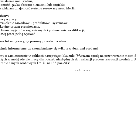
ształcenie min. średnie,
jomość języka obcego: niemiecki lub angielski
le widziana znajomość systemu rezerwacyjnego Merlin.
ujemy:
owę o pracę
zeszkolenie zawodowe - produktowe i systemowe,
akcyjny system premiowania,
liwość wyjazdów zagranicznych i podnoszenia kwalifikacji,
ekawą pracę pełną wyzwań.
az list motywacyjny prosimy przesłać na adres:
ejmie informujemy, że skontaktujemy się tylko z wybranymi osobami.
imy o zamieszczenie w aplikacji następującej klauzuli: "Wyrażam zgodę na przetwarzanie moic
tych w mojej ofercie pracy dla potrzeb niezbędnych do realizacji procesu rekrutacji zgodnie z 
hronie danych osobowych Dz. U. nr 133 poz.883".
r e k l a m a