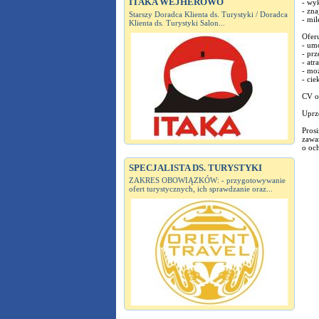
ITAKA WEJHEROWO
- wyk
- zna
Starszy Doradca Klienta ds. Turystyki / Doradca
- mi
Klienta ds. Turystyki Salon...
Ofer
- um
- pr
- atr
- moż
- ci
CV or
Uprz
Pros
zawar
o oc
SPECJALISTA DS. TURYSTYKI
ZAKRES OBOWIĄZKÓW: - przygotowywanie
ofert turystycznych, ich sprawdzanie oraz...