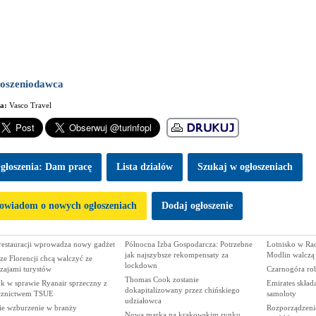
oszeniodawca
ma:
Vasco Travel
głoszenia: Dam pracę
Lista dzialów
Szukaj w ogłoszeniach
owiadom o nowych ogłoszeniach
Dodaj ogłoszenie
 restauracji wprowadza nowy gadżet
Północna Izba Gospodarcza: Potrzebne
Lotnisko w Rad
jak najszybsze rekompensaty za
Modlin walczą 
e Florencji chcą walczyć ze
lockdown
zajami turystów
Czarnogóra rob
Thomas Cook zostanie
k w sprawie Ryanair sprzeczny z
Emirates skład
dokapitalizowany przez chińskiego
cznictwem TSUE
samoloty
udziałowca
ie wzburzenie w branży
Rozporządzeni
Nowa marka na krakowskim rynku