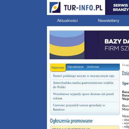
Aktualności
Newslettery
Uwaga!
Najważniejsze
Archiwum
Najnowsze
Śmierć polskiego turysty w turystycznym raju
Amerykańska marka gastronomiczna wejdzie
Spe
do Polski
Data
Wrześniowe wyjazdy sporo droższe niż przed
Data
rokiem
Woj
Czerwiec przyniósł wzrost sprzedaży w
Biuro
Miej
Rainbow
Wyma
- zna
- wys
- odp