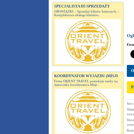
SPECJALISTA DS SPRZEDAŻY
OBOWIĄZKI: - Sprzedaż biletów lotniczych, -
Kompleksowa obsługa klientów...
Ogł
Fir
O
KOORDYNATOR WYJAZDU (MISJI
Firma ORIENT TRAVEL poszukuje osoby na
stanowisko koordynatora Misji...
P
Sieć
Władz
zwyc
Wyro
orze
Rośn