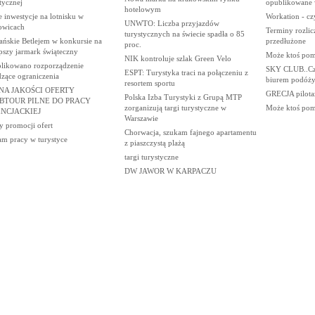
tycznej
opublikowane 
hotelowym
 inwestycje na lotnisku w
Workation - c
UNWTO: Liczba przyjazdów
owicach
Terminy rozlic
turystycznych na świecie spadła o 85
ańskie Betlejem w konkursie na
przedłużone
proc.
pszy jarmark świąteczny
Może ktoś pomo
NIK kontroluje szlak Green Velo
likowano rozporządzenie
SKY CLUB..Czy
ESPT: Turystyka traci na połączeniu z
dzące ograniczenia
biurem podóży?
resortem sportu
NA JAKOŚCI OFERTY
GRECJA pilota
Polska Izba Turystyki z Grupą MTP
BTOUR PILNE DO PRACY
zorganizują targi turystyczne w
Może ktoś pomo
ENCJACKIEJ
Warszawie
y promocji ofert
Chorwacja, szukam fajnego apartamentu
am pracy w turystyce
z piaszczystą plażą
targi turystyczne
DW JAWOR W KARPACZU