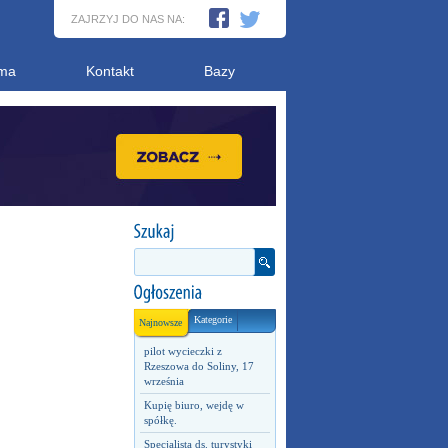
ZAJRZYJ DO NAS NA:
ma
Kontakt
Bazy
Kategorie
Najnowsze
pilot wycieczki z
Rzeszowa do Soliny, 17
września
Kupię biuro, wejdę w
spółkę.
Specjalista ds. turystyki