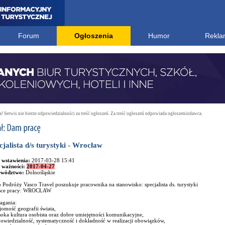
Forum
Ogłoszenia
Humor
Rekla
 Serwis nie bierze odpowiedzialności za treść ogłoszeń. Za treść ogłoszeń odpowiada ogłoszeniodawca.
cjalista d/s turystyki - Wrocław
 wstawienia:
2017-03-28 15:41
 ważności:
2017-04-27
ewództwo:
Dolnośląskie
 Podróży Vasco Travel poszukuje pracownika na stanowisko: specjalista ds. turystyki
sce pracy: WROCŁAW
gania:
jomość geografii świata,
oka kultura osobista oraz dobre umiejętności komunikacyjne,
owiedzialność, systematyczność i dokładność w realizacji obowiązków,