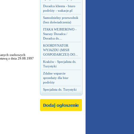
Doradca klienta - biuro
podróży - wakacje.pl
Samodzielny przewodnik
(bez doświadczenia)
ITAKA WEJHEROWO -
Starszy Doradca /
Doradca ds....
KOORDYNATOR
WYJAZDU (MISJI
GOSPODARCZEJ) DO...
h danych osobowych
Ustawą z dnia 29.08.1997
Kraków - Specjalista ds.
Turystyki
Zdalne wsparcie
sprzedaży dla biur
podróży
Specjalista ds. Turystyki