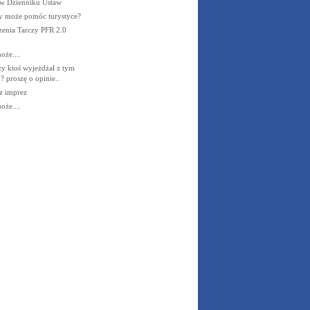
w Dzienniku Ustaw
zy może pomóc turystyce?
zenia Tarczy PFR 2.0
że....
 ktoś wyjeżdżał z tym
 proszę o opinie..
z imprez
że....