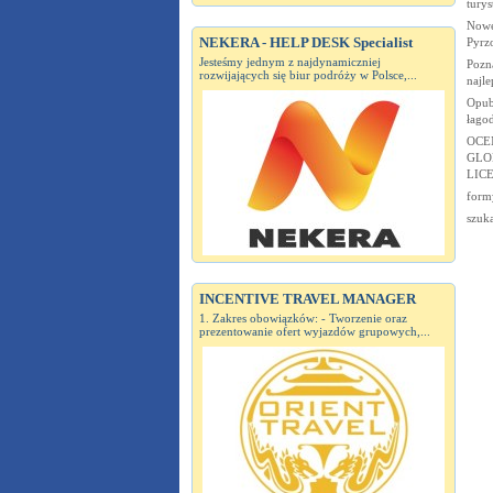
turys
Nowe
NEKERA - HELP DESK Specialist
Pyrz
Jesteśmy jednym z najdynamiczniej
Pozn
rozwijających się biur podróży w Polsce,...
najle
Opub
łago
OCE
GLO
LIC
form
szuk
INCENTIVE TRAVEL MANAGER
1. Zakres obowiązków: - Tworzenie oraz
prezentowanie ofert wyjazdów grupowych,...