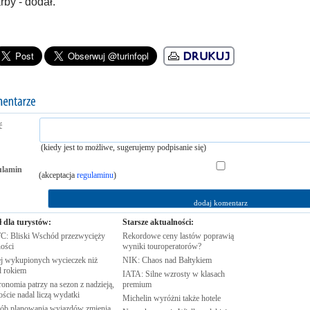
rby - dodał.
ć
(kiedy jest to możliwe, sugerujemy podpisanie się)
ulamin
(akceptacja
regulaminu
)
ł dla turystów:
Starsze aktualności:
: Bliski Wschód przezwycięży
Rekordowe ceny lastów poprawią
ości
wyniki
touroperatorów?
j wykupionych wycieczek niż
NIK: Chaos nad
Bałtykiem
d
rokiem
IATA: Silne wzrosty w klasach
onomia patrzy na sezon z nadzieją,
premium
oście nadal liczą
wydatki
Michelin wyróżni także
hotele
ób planowania wyjazdów zmienia