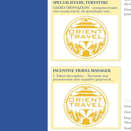
SPECJALISTA DS. TURYSTYKI
się s
ZAKRES OBOWIĄZKÓW: - przygotowywanie
Wrze
ofert turystycznych, ich sprawdzanie oraz...
prze
INCENTIVE TRAVEL MANAGER
1. Zakres obowiązków: - Tworzenie oraz
prezentowanie ofert wyjazdów grupowych,...
Gdzi
Ofert
Ekspl
Wars
Straj