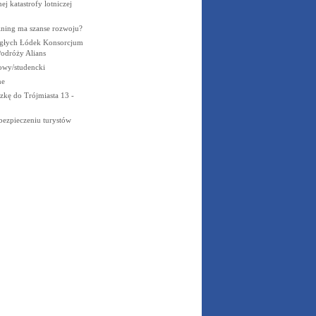
nej katastrofy lotniczej
dining ma szanse rozwoju?
ągłych Łódek Konsorcjum
Podróży Alians
owy/studencki
ne
czkę do Trójmiasta 13 -
bezpieczeniu turystów