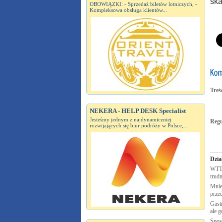
ska
OBOWIĄZKI: - Sprzedaż biletów lotniczych, -
Kompleksowa obsługa klientów...
Treś
NEKERA - HELP DESK Specialist
Jesteśmy jednym z najdynamiczniej
Reg
rozwijających się biur podróży w Polsce,...
Dzia
WTTC
trudn
Mnie
prze
Gastr
ale g
Spos