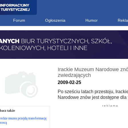
Forum
Ogłoszenia
Humor
Rekl
Irackie Muzeum Narodowe znó
zwiedzających
2009-02-25
Po sześciu latach przestoju, Irac
Narodowe znów jest dostępne dla 
r e k l a m a
bacz także
eckie muzea przejdą transformację
frową