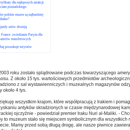
tyfikaty dla najlepszych atrakcji
wiatu poznańskiego
re polskie muzea są najbardziej
dialne?
jazdy znów drożeją
 France: zwiedzanie Paryża dla
sażerów transferowych
baj poszukuje turystów
003 roku zostało splądrowane podczas towarzyszącego ameryk
osu. Z około 15 tys. wartościowych przedmiotów archeologiczn
adziono z sal wystawienniczych i muzealnych magazynów odzy
y około 4 tys.
ziękuję wszystkim krajom, które współpracują z Irakiem i poma
yskaniu antyków skradzionych w czasie międzynarodowej kamp
irackiej ojczyźnie - powiedział premier Iraku Nuri al-Maliki. - C
y to muzeum stało się miejscem symbolicznym dla wszystkich
ecie. Mamy przed sobą długą drogę, ale nasze piwnice zawiera