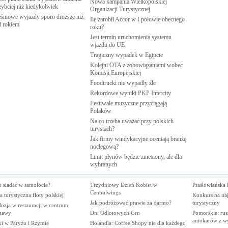
Nowa kampania Wielkopolskiej
zybciej niż
kiedykolwiek
Organizacji
Turystycznej
śniowe wyjazdy sporo droższe niż
Ile zarobił Accor w I połowie obecnego
d
rokiem
roku?
Jest termin uruchomienia systemu
wjazdu do
UE
Tragiczny wypadek w
Egipcie
Kolejni OTA z zobowiązaniami wobec
Komisji
Europejskiej
Foodtrucki nie wypadły
źle
Rekordowe wyniki PKP
Intercity
Festiwale muzyczne przyciągają
Polaków
Na co trzeba uważać przy polskich
turystach?
Jak firmy windykacyjne oceniają branżę
noclegową?
Limit płynów będzie zniesiony, ale dla
wybranych
e siadać w samolocie?
Trzydniowy Dzień Kobiet w
Prasłowiańska 
Centralwings
a turystyczna floty polskiej
Konkurs na naj
Jak podróżować prawie za darmo?
turystyczny
ozja w restauracji w centrum
zawy
Dni Odlotowych Cen
Pomorskie: rus
autokarów z w
ki w Paryżu i Rzymie
Holandia: Coffee Shopy nie dla każdego