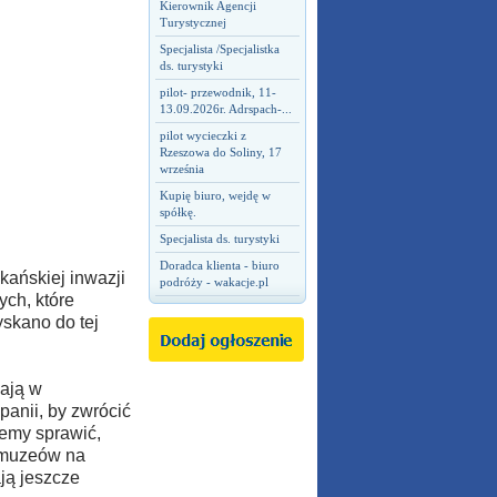
Kierownik Agencji
Turystycznej
Specjalista /Specjalistka
ds. turystyki
pilot- przewodnik, 11-
13.09.2026r. Adrspach-...
pilot wycieczki z
Rzeszowa do Soliny, 17
września
Kupię biuro, wejdę w
spółkę.
Specjalista ds. turystyki
Doradca klienta - biuro
ańskiej inwazji
podróży - wakacje.pl
ych, które
skano do tej
gają w
anii, by zwrócić
hcemy sprawić,
 muzeów na
ją jeszcze