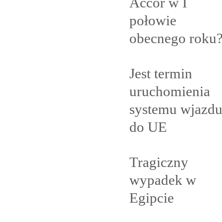
Accor w I
połowie
obecnego
roku
Jest termin
uruchomienia
systemu wjazd
do
UE
Tragiczny
wypadek w
Egipcie