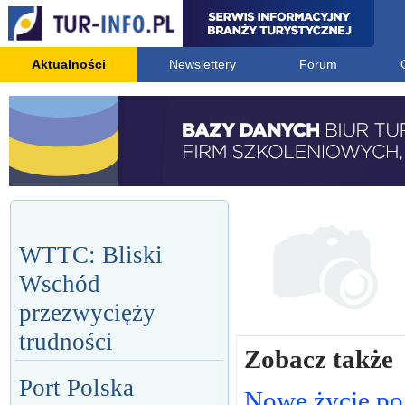
Aktualności
Newslettery
Forum
WTTC: Bliski
Wschód
przezwycięży
trudności
Zobacz także
Port Polska
Nowe życie po