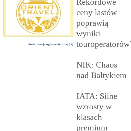
Rekordowe
ceny lastów
poprawią
wyniki
touroperatorów
dodaj swoje ogłoszenie tutaj [+]
NIK: Chaos
nad
Bałtykiem
IATA: Silne
wzrosty w
klasach
premium