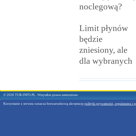
noclegową?
Limit płynów
będzie
zniesiony, ale
dla
wybranych
© 2026 TUR-INFO.PL. Wszystkie prawa zastrzeżone.
Korzystanie z serwisu oznacza bezwarunkową akceptację
polityki prywatności, regulaminu i p