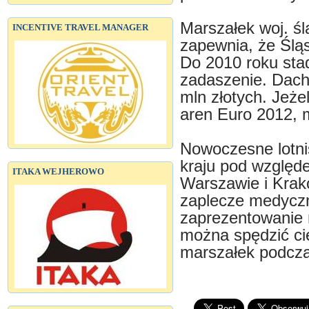
Marszałek woj. śl
INCENTIVE TRAVEL MANAGER
zapewnia, że Śląs
Do 2010 roku stad
zadaszenie. Dach
mln złotych. Jeże
aren Euro 2012, 
Nowoczesne lotni
kraju pod względ
ITAKA WEJHEROWO
Warszawie i Kra
zaplecze medyczne
zaprezentowanie r
można spędzić ci
marszałek podcza