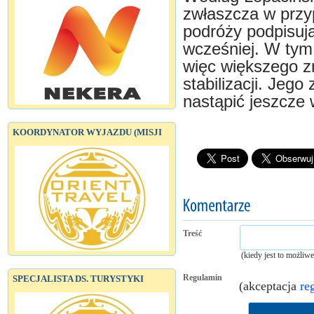
zwłaszcza w przy
podróży podpisuj
wcześniej. W tym
więc większego z
stabilizacji. Jeg
nastąpić jeszcze 
KOORDYNATOR WYJAZDU (MISJI
Treść
(kiedy jest to możliw
Regulamin
SPECJALISTA DS. TURYSTYKI
(akceptacja
re