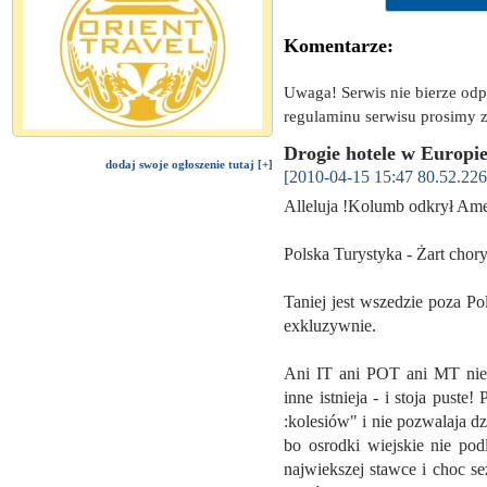
Komentarze:
Uwaga! Serwis nie bierze od
regulaminu serwisu prosimy z
Drogie hotele w Europi
dodaj swoje ogłoszenie tutaj [+]
[2010-04-15 15:47 80.52.226
Alleluja !Kolumb odkrył Am
Polska Turystyka - Żart chory
Taniej jest wszedzie poza Pol
exkluzywnie.
Ani IT ani POT ani MT nie 
inne istnieja - i stoja pust
:kolesiów" i nie pozwalaja dz
bo osrodki wiejskie nie po
najwiekszej stawce i choc se