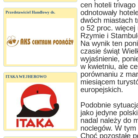
cen hoteli trivag
odnotowały hotele
Przedstawiciel Handlowy ds.
dwóch miastach tr
o 52 proc. więcej
Rzymie i Stambul
Na wynik ten pon
czasie świąt Wiel
wyjaśnienie, poni
w kwietniu, ale c
porównaniu z mar
ITAKA WEJHEROWO
miesiącem turyst
europejskich.
Podobnie sytuacj
jako jedyne polski
nadal należy do me
noclegów. W tym m
Choć pozostałe po