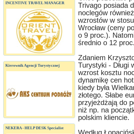
INCENTIVE TRAVEL MANAGER
Trivago posiada 
noclegów również
wzrostów w stosu
Wrocław (ceny po
o 9 proc.). Nato
średnio o 12 proc
Zdaniem Krzyszto
Turystyki - Długi
Kierownik Agencji Turystycznej
wzrost kosztu noc
dynamikę cen hote
kiedy była Wielka
złotego. Słabe eu
przyjeżdżają do p
niż np. na począt
polskim kliencie.
NEKERA - HELP DESK Specialist
Według Łopacińsk