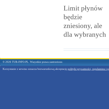
Limit płynów
będzie
zniesiony, ale
dla
wybranych
© 2026 TUR-INFO.PL. Wszystkie prawa zastrzeżone.
Korzystanie z serwisu oznacza bezwarunkową akceptację
polityki prywatności, regulaminu i p