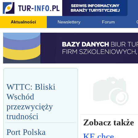
Aktualności
Newslettery
Forum
WTTC: Bliski
Wschód
przezwycięży
trudności
Zobacz także
Port Polska
KE chce