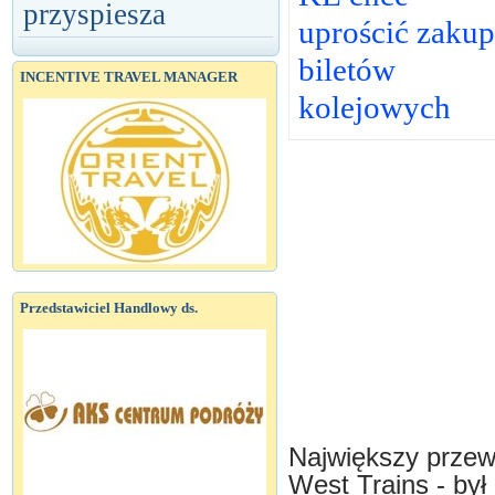
przyspiesza
uprościć zakup
biletów
INCENTIVE TRAVEL MANAGER
kolejowych
Przedstawiciel Handlowy ds.
Największy przew
West Trains - by