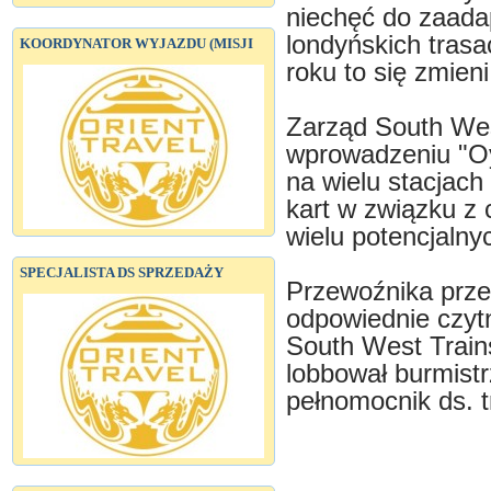
niechęć do zaadap
londyńskich trasa
KOORDYNATOR WYJAZDU (MISJI
roku to się zmieni
Zarząd South West
wprowadzeniu "Oy
na wielu stacjach
kart w związku z 
wielu potencjaln
SPECJALISTA DS SPRZEDAŻY
Przewoźnika prze
odpowiednie czytn
South West Trai
lobbował burmistr
pełnomocnik ds. t