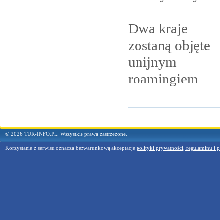
Dwa kraje
zostaną objęte
unijnym
roamingiem
© 2026 TUR-INFO.PL. Wszystkie prawa zastrzeżone.
Korzystanie z serwisu oznacza bezwarunkową akceptację
polityki prywatności, regulaminu i p