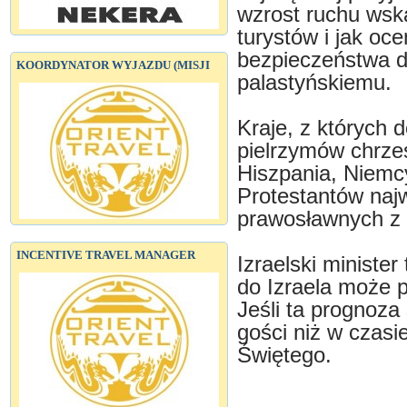
wzrost ruchu wsk
turystów i jak oc
bezpieczeństwa dz
KOORDYNATOR WYJAZDU (MISJI
palastyńskiemu.
Kraje, z których 
pielrzymów chrze
Hiszpania, Niemcy
Protestantów najw
prawosławnych z G
INCENTIVE TRAVEL MANAGER
Izraelski minister
do Izraela może 
Jeśli ta prognoza 
gości niż w czas
Świętego.