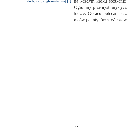
na każdym kroku spotkanie z
dodaj swoje ogłoszenie tutaj [+]
Ogromny przemysł turystyczny
ludzie. Goraco polecam k
ojców pallotynów z Warsza