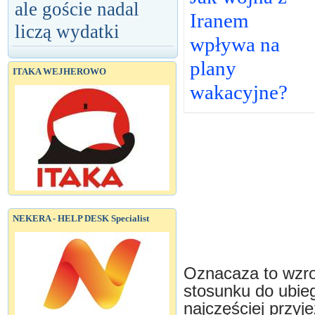
ale goście nadal
Iranem
liczą wydatki
wpływa na
plany
ITAKA WEJHEROWO
wakacyjne?
NEKERA - HELP DESK Specialist
Oznacaza to wzro
stosunku do ubieg
najczęściej przyje