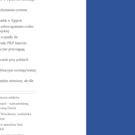
uchomienia systemu
padek w
Egipcie
 zobowiązaniami wobec
jskiej
e wypadły
źle
yniki PKP
Intercity
czne przyciągają
ważać przy polskich
ykacyjne oceniają branżę
ędzie zniesiony, ale dla
emont szlaków
pol - najważniejszą
yczną Grecji
 Wrocławiu: rozbiórka
cja
w samolotu linii
USA
twarto przejście