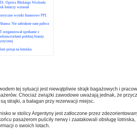
TA: Oprócz Bliskiego Wschodu
ek lotniczy wzrastał
storyczne wyniki finansowe PPL
thansa: Nie zabraknie nam paliwa
 zorganizował spotkanie z
edstawicielami polskiej branży
ystycznej
nie presja na lotniska
odem tej sytuacji jest niewątpliwie strajk bagażowych i prac
ażerów. Chociaż związki zawodowe uważają jednak, że przyc
 są strajki, a bałagan przy rezerwacji miejsc.
nisko w stolicy Argentyny jest zatłoczone przez zdezorientowa
ońcu pasażerom puściły nerwy i zaatakowali obsługę lotniska,
ormacji o swoich lotach.