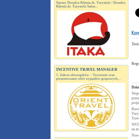
Starszy Doradca Klienta ds. Turystyki / Doradca
Klienta ds. Turystyki Salon...
Treś
Reg
INCENTIVE TRAVEL MANAGER
1. Zakres obowiązków: - Tworzenie oraz
prezentowanie ofert wyjazdów grupowych,...
Dzia
Woje
przez
proj
Rusz
Turys
Trav
WOT 
na t
Nowa