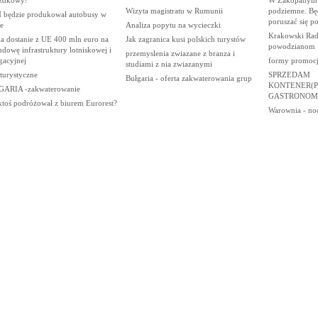
Wizyta magistratu w Rumunii
podziemne. Będ
będzie produkował autobusy w
poruszać się po
e
Analiza popytu na wycieczki
Krakowski Rad
ka dostanie z UE 400 mln euro na
Jak zagranica kusi polskich turystów
powodzianom
dowę infrastruktury lotniskowej i
przemyslenia zwiazane z branza i
gacyjnej
formy promocji
studiami z nia zwiazanymi
 turystyczne
SPRZEDAM
Bułgaria - oferta zakwaterowania grup
KONTENER(P
ARIA -zakwaterowanie
GASTRONOM
ktoś podróżował z biurem Eurorest?
Warownia - noc