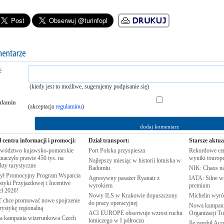
ć
(kiedy jest to możliwe, sugerujemy podpisanie się)
ulamin
(akceptacja
regulaminu
)
ł centra informacji i promocji:
Dział transport:
Starsze aktua
wództwo kujawsko-pomorskie
Port Polska
przyspiesza
Rekordowe cen
naczyło prawie 450 tys. na
wyniki
tourop
Najlepszy miesiąc w historii lotniska w
ekty
turystyczne
Radomiu
NIK: Chaos n
ył Promocyjny Program Wsparcia
Agresywny pasażer Ryanair z
IATA: Silne w
tyki Przyjazdowej i Incentive
wyrokiem
premium
el
2026!
Nowy ILS w Krakowie dopuszczony
Michelin wyró
chce promować nowe spojrzenie
do pracy
operacyjnej
Nowa kampania
urystykę
regionalną
ACI EUROPE obserwuje wzrost ruchu
Organizacji
Tu
 kampania wizerunkowa
Czech
lotniczego w I
półroczu
Ile zarobił Ac