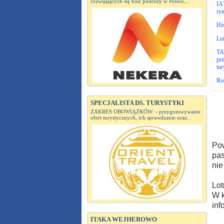
rozwijających się biur podróży w Polsce,...
IA
ryn
Hi
Luf
TAT
prz
tur
Roś
SPECJALISTA DS. TURYSTYKI
ZAKRES OBOWIĄZKÓW: - przygotowywanie
ofert turystycznych, ich sprawdzanie oraz...
Pow
pas
nie
Lot
W k
inf
ITAKA WEJHEROWO