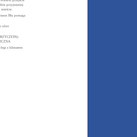
zie przyjemniej
 mieście.
isson Blu pomaga
 ofert
RZYCZEPA)
ICZNA
legi z klimatem