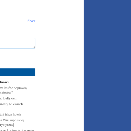
Share
lności:
y lastów poprawią
eratorów?
ad
Bałtykiem
zrosty w klasach
żni także
hotele
 Wielkopolskiej
rystycznej
cor w I połowie obecnego