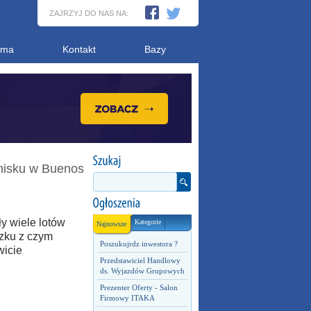
ZAJRZYJ DO NAS NA:
ama
Kontakt
Bazy
tnisku w Buenos
ły wiele lotów
Kategorie
Najnowsze
ązku z czym
Poszukujrdz inwestora ?
wicie
Przedstawiciel Handlowy
ds. Wyjazdów Grupowych
Prezenter Oferty - Salon
Firmowy ITAKA