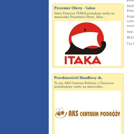
MAN 
Prezenter Oferty - Salon
Polsc
Salon Firmowy ITAKA poszukuje osoby na
Pols
stanowisko Prezentera Oferty. Jakie...
rozbu
nawi
targi
BUŁG
Czy 
Przedstawiciel Handlowy ds.
To my, AKS Centrum Podróży z Chorzowa
poszukujemy osoby na stanowisko...