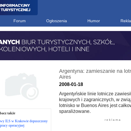
Forum
Ogłoszenia
Humor
Rekl
Argentyna: zamieszanie na lo
Aires
2008-01-18
Argentyńskie linie lotnicze zawiesi
krajowych i zagranicznych, w zwi
lotnisko w Buenos Aires jest całko
sparaliżowane.
bacz także
r e k l a m a
wy ILS w Krakowie dopuszczony
pracy operacyjnej