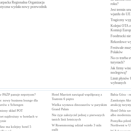
arpacka Regionalna Organizacja
roku?
styczna wydała nowy
przewodnik
Jest termin ur
wjazdu do
UE
Tragiczny wy
Kolejni OTA z
Komisji
Europe
Foodtrucki ni
Rekordowe w
Festiwale muzy
Polaków
Na co trzeba u
turystach?
Jak firmy wind
noclegową?
Limit płynów b
wybranych
w PAŻP panuje nepotyzm?
Hotel Marriott nawiązał współpracę z
Babia Góra - r
Teatrem 6 piętro
e: nowy business lounge dla
Zamknięto Akro
żerów z Schengen
Wielka wystawa dinozaurów w paryskim
atrakcję turyst
Grand Palais
niony skład POT
Hotel Orbis we
Nie żyje założyciel jednej z pierwszych
albo moderniza
net najdroższy w hotelach w
tanich linii lotniczych
ynie
Pomyłka pilotó
W Rosenmontag udział wzieło 3 mln
Northwest w 
ław ma kolejny hotel 5
osób
zdkowy!
W Zakopanym o