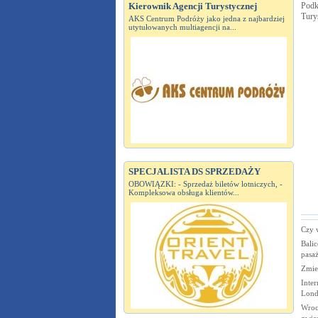
Kierownik Agencji Turystycznej
Podk
Tury
AKS Centrum Podróży jako jedna z najbardziej
utytułowanych multiagencji na...
SPECJALISTA DS SPRZEDAŻY
OBOWIĄZKI: - Sprzedaż biletów lotniczych, -
Kompleksowa obsługa klientów...
Czy 
Balic
pasa
Zmie
Inter
Lond
Wroc
gwia