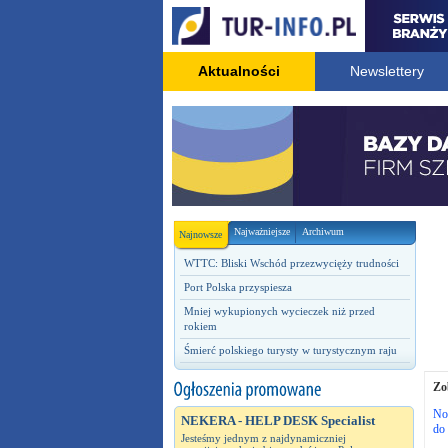
Aktualności
Newslettery
Najważniejsze
Archiwum
Najnowsze
WTTC: Bliski Wschód przezwycięży trudności
Port Polska przyspiesza
Mniej wykupionych wycieczek niż przed
rokiem
Śmierć polskiego turysty w turystycznym raju
Zo
No
NEKERA - HELP DESK Specialist
do 
Jesteśmy jednym z najdynamiczniej