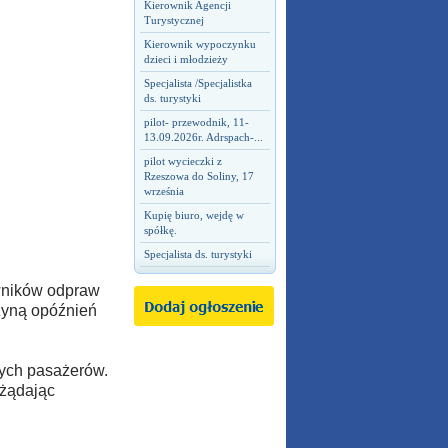
Kierownik Agencji
Turystycznej
Kierownik wypoczynku
dzieci i młodzieży
Specjalista /Specjalistka
ds. turystyki
pilot- przewodnik, 11-
13.09.2026r. Adrspach-...
pilot wycieczki z
Rzeszowa do Soliny, 17
września
Kupię biuro, wejdę w
spółkę.
Specjalista ds. turystyki
owników odpraw
zyną opóźnień
nych pasażerów.
 żądając