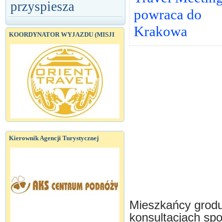
przyspiesza
powraca do
Krakowa
KOORDYNATOR WYJAZDU (MISJI
Kierownik Agencji Turystycznej
Mieszkańcy grodu
konsultacjach spo