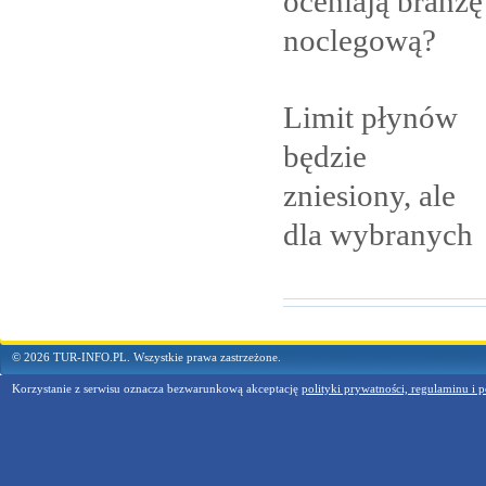
oceniają branżę
noclegową?
Limit płynów
będzie
zniesiony, ale
dla
wybranych
© 2026 TUR-INFO.PL. Wszystkie prawa zastrzeżone.
Korzystanie z serwisu oznacza bezwarunkową akceptację
polityki prywatności, regulaminu i p