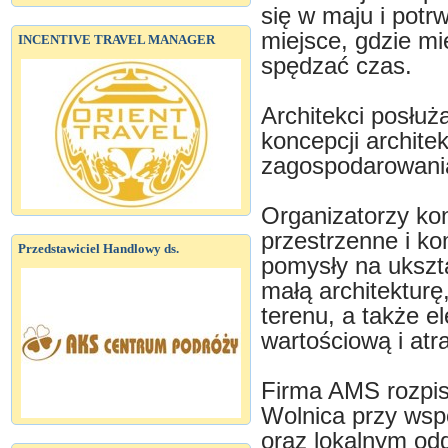
się w maju i potr
miejsce, gdzie mi
INCENTIVE TRAVEL MANAGER
spędzać czas.
Architekci posłuż
koncepcji archite
zagospodarowania
Organizatorzy kon
przestrzenne i ko
Przedstawiciel Handlowy ds.
pomysły na ukszt
małą architekturę
terenu, a także e
wartościową i atr
Firma AMS rozpis
Wolnica przy wsp
oraz lokalnym od