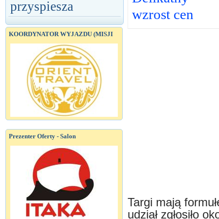
przyspiesza
wzrost cen
KOORDYNATOR WYJAZDU (MISJI
Prezenter Oferty - Salon
Targi mają formu
udział zgłosiło o