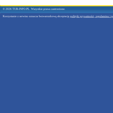
© 2026 TUR-INFO.PL. Wszystkie prawa zastrzeżone.
Korzystanie z serwisu oznacza bezwarunkową akceptację
polityki prywatności, regulaminu i p