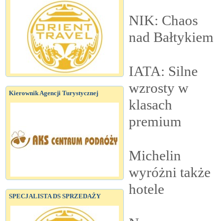
NIK: Chaos
nad
Bałtykiem
IATA: Silne
wzrosty w
Kierownik Agencji Turystycznej
klasach
premium
Michelin
wyróżni także
hotele
SPECJALISTA DS SPRZEDAŻY