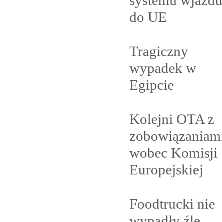
systemu wjazd
do
UE
Tragiczny
wypadek w
Egipcie
Kolejni OTA z
zobowiązaniam
wobec Komisji
Europejskiej
Foodtrucki nie
wypadły
źle