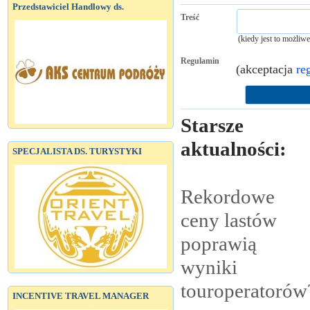
Przedstawiciel Handlowy ds.
Treść
(kiedy jest to możliw
Regulamin
(akceptacja
re
Starsze
aktualności:
SPECJALISTA DS. TURYSTYKI
Rekordowe
ceny lastów
poprawią
wyniki
touroperatorów
INCENTIVE TRAVEL MANAGER