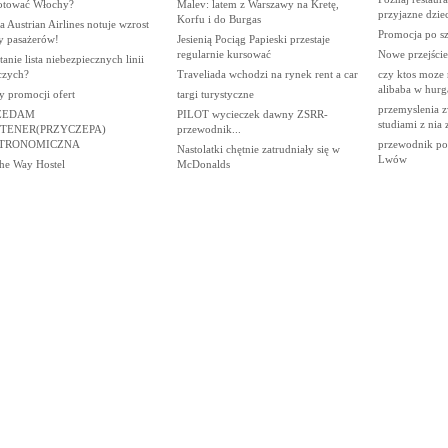
otować Włochy?
Malev: latem z Warszawy na Kretę,
przyjazne dzie
Korfu i do Burgas
 Austrian Airlines notuje wzrost
Promocja po sz
y pasażerów!
Jesienią Pociąg Papieski przestaje
regularnie kursować
Nowe przejście
anie lista niebezpiecznych linii
czych?
Traveliada wchodzi na rynek rent a car
czy ktos moze 
alibaba w hurg
y promocji ofert
targi turystyczne
przemyslenia z
ZEDAM
PILOT wycieczek dawny ZSRR-
studiami z nia
TENER(PRZYCZEPA)
przewodnik...
TRONOMICZNA
przewodnik po
Nastolatki chętnie zatrudniały się w
Lwów
he Way Hostel
McDonalds