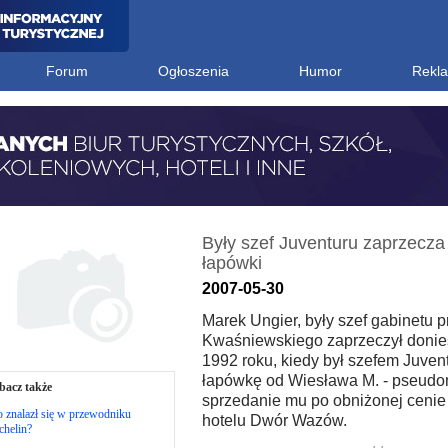
Forum
Ogłoszenia
Humor
Rekl
Były szef Juventuru zaprzecza 
łapówki
2007-05-30
Marek Ungier, były szef gabinetu 
Kwaśniewskiego zaprzeczył donie
1992 roku, kiedy był szefem Juvent
łapówkę od Wiesława M. - pseudo
bacz także
sprzedanie mu po obniżonej cenie
 znalazł się w przewodniku
hotelu Dwór Wazów.
chelin?