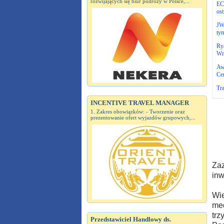
rozwijających się biur podróży w Polsce,...
EC
ost
JWC
ty
Rya
Wr
Aw
Ce
Tr
INCENTIVE TRAVEL MANAGER
1. Zakres obowiązków: - Tworzenie oraz
prezentowanie ofert wyjazdów grupowych,...
Zaz
inw
Wie
med
trz
Przedstawiciel Handlowy ds.