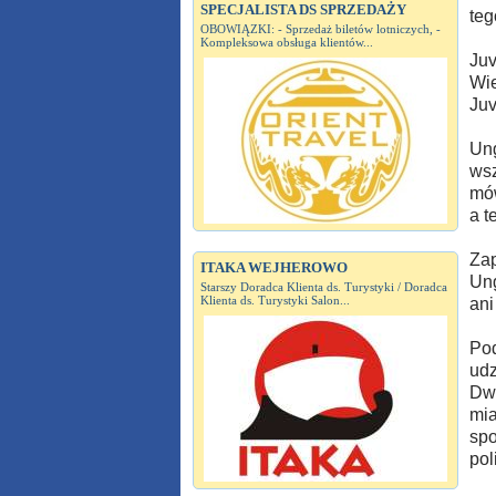
SPECJALISTA DS SPRZEDAŻY
teg
OBOWIĄZKI: - Sprzedaż biletów lotniczych, -
Kompleksowa obsługa klientów...
Juv
Wie
Juv
Ung
wsz
mów
a t
Zap
ITAKA WEJHEROWO
Ung
Starszy Doradca Klienta ds. Turystyki / Doradca
Klienta ds. Turystyki Salon...
ani
Pod
udz
Dwo
mia
spo
pol