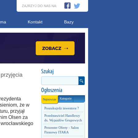
ZAJRZYJ DO NAS NA:
ama
Kontakt
Bazy
przyjęcia
prezydenta
Kategorie
Najnowsze
sieniom, że w
Poszukujrdz inwestora ?
uru, przyjął
Przedstawiciel Handlowy
nim Olsen za
ds. Wyjazdów Grupowych
 wrocławskiego
Prezenter Oferty - Salon
Firmowy ITAKA