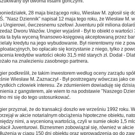
zukiwany był dwoma listami gończymi.
oniedziałek, 28 maja bieżącego roku, Wiesław M. zgłosił się 
. "Nasz Dziennik" napisał 12 maja tego roku, że Wiesław M. w
u Ungierowi, ówczesnemu szefowi Juventuru pół miliona dolar
zedaż Dworu Wazów. Ungier wyjaśnił - Był to obiekt o wartości 3
ta ta była wyceną finansowo-księgową akceptowaną przez bank
ielały kredytu na jego wybudowanie. Był nierentowny nie z p
ploatacyjnych, bo opłacało się korzystanie z niego, tylko z po
acenia kredytów wartości około 31,5 mld starych zł. Dodał - Dl
eżało na znalezieniu zasobnego partnera.
ier podkreślił, że takim inwestorem według oceny zarządu spół
śnie Wiesław M. Zaznaczył - Był postrzegany wówczas jako ce
ystkich człowiek interesu. Ze zdumieniem dowiaduję się dzisia
nienia z gangsterem, ale wiem to na podstawie "Naszego Dzien
dno mi się do tego ustosunkować.
ier przyznał, że do transakcji doszło we wrześniu 1992 roku.
przejął w akcie notarialnym obciążenia hipoteczne obiektu, nat
iędzy nimi, a wycenioną wartością, czyli w sumie około 1,5 mld
łacił Juventurowi. Biznesmen zobowiązał się, również w akcie 
łużenia w ciągu 150 dni obiektu oraz wprowadzenia go do za