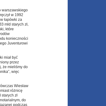
do warszawskiego
ręczył w 1992
ów łapówki za
3 mld starych zł,
i, które
owodów
wodu konieczności
atego Juventurowi
ki miał być
niony przez
j, że mieliśmy do
nika", więc
 Wówczas Wiesław
omiast różnicę
 starych zł
notarialnym, do
wiązanej podczas