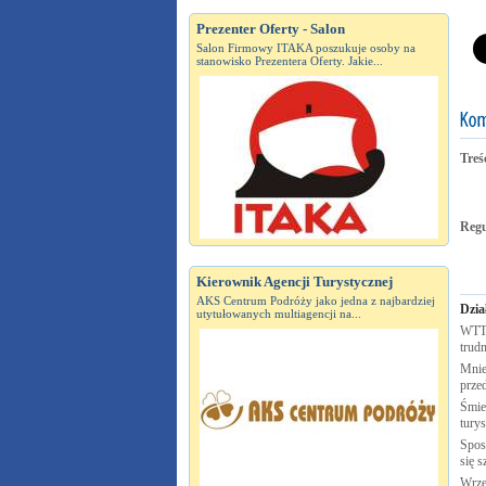
Prezenter Oferty - Salon
Salon Firmowy ITAKA poszukuje osoby na
stanowisko Prezentera Oferty. Jakie...
Treś
Reg
Kierownik Agencji Turystycznej
AKS Centrum Podróży jako jedna z najbardziej
Dzia
utytułowanych multiagencji na...
WTTC
trudn
Mnie
prze
Śmie
tury
Spos
się s
Wrze