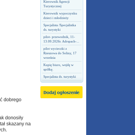
Kierownik Agencji
Turystycznej
Kierownik wypoczynku
dzieci i młodzieży
Specjalista /Specjalistka
ds. turystyki
pilot- przewodnik, 11-
13.09.2026r. Adrspach-...
pilot wycieczki z
Rzeszowa do Soliny, 17
września
Kupię biuro, wejdę w
spółkę.
Specjalista ds. turystyki
źć dobrego
ak donosiły
tał skazany na
ych.