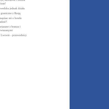
ciom!
wedzku jednak działa
 graniczne z Rosją
napisac mi o hotelu
adzie?
wiazane z branza i
 zwiazanymi
 Lwowie - przewodnicy