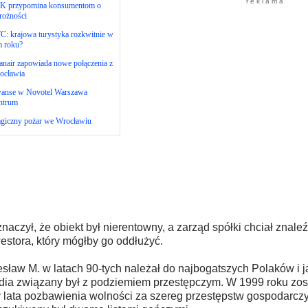
r e k l a m a
K przypomina konsumentom o
rożności
: krajowa turystyka rozkwitnie w
m roku?
nair zapowiada nowe połączenia z
ocławia
anse w Novotel Warszawa
ntrum
agiczny pożar we Wrocławiu
naczył, że obiekt był nierentowny, a zarząd spółki chciał znale
estora, który mógłby go oddłużyć.
sław M. w latach 90-tych należał do najbogatszych Polaków i j
ia związany był z podziemiem przestępczym. W 1999 roku zos
y lata pozbawienia wolności za szereg przestępstw gospodarcz