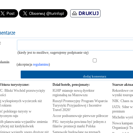
ć
(kiedy jest to możliwe, sugerujemy podpisanie się)
ulamin
(akceptacja
regulaminu
)
ł biura turystyczne:
Dział hotele, pensjonaty:
Starsze aktua
: Bliski Wschód przezwycięży
IGHP mianuje nową dyrektor
Rekordowe cen
ości
regionalną na
Mazowszu
wyniki
tourop
j wykupionych wycieczek niż
Ruszył Promocyjny Program Wsparcia
NIK: Chaos n
d
rokiem
Turystyki Przyjazdowej i Incentive
IATA: Silne w
Travel
2026!
rć polskiego turysty w
premium
stycznym
raju
Accor podsumowuje pierwsze
półrocze
Michelin wyró
ób planowania wyjazdów zmienia
PIG: turystyka powinna być jednym z
Nowa kampania
zybciej niż
kiedykolwiek
filarów promocji marki
Polska
Organizacji
Tu
śniowe wyjazdy sporo droższe niż
Samowole budowlane na terenach