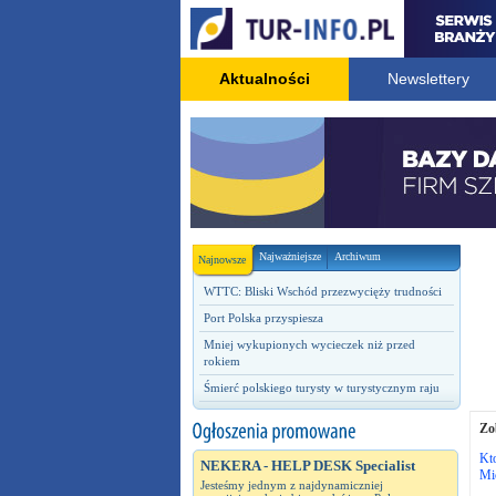
Aktualności
Newslettery
Najważniejsze
Archiwum
Najnowsze
WTTC: Bliski Wschód przezwycięży trudności
Port Polska przyspiesza
Mniej wykupionych wycieczek niż przed
rokiem
Śmierć polskiego turysty w turystycznym raju
Zo
Kto
NEKERA - HELP DESK Specialist
Mi
Jesteśmy jednym z najdynamiczniej