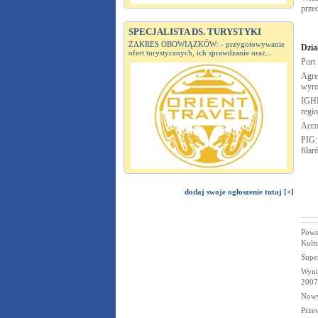
prze
SPECJALISTA DS. TURYSTYKI
ZAKRES OBOWIĄZKÓW: - przygotowywanie
Dzia
ofert turystycznych, ich sprawdzanie oraz...
Port
Agre
wyro
IGHP
regi
Acco
PIG:
fila
dodaj swoje ogłoszenie tutaj [+]
Powst
Kultu
Supe
Wyni
2007
Nowy
Prze