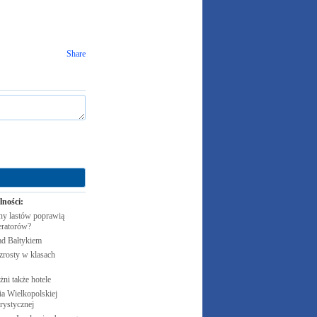
Share
lności:
y lastów poprawią
eratorów?
ad
Bałtykiem
zrosty w klasach
żni także
hotele
 Wielkopolskiej
rystycznej