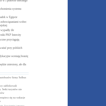
cor w I połowie obecnego
uchomienia systemu
padek w
Egipcie
 zobowiązaniami wobec
jskiej
e wypadły
źle
yniki PKP
Intercity
czne przyciągają
ważać przy polskich
ykacyjne oceniają branżę
ędzie zniesiony, ale dla
utobusów firmy Solbus
cy zablokowali
y. Setki turystów nie
omów
bezpiecz się na wakacje
o
cje, kawiarnie i muzea