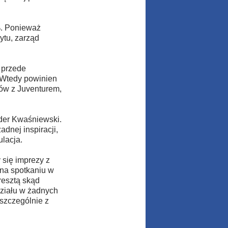
%. Ponieważ
ytu, zarząd
 przede
 Wtedy powinien
ów z Juventurem,
nder Kwaśniewski.
dnej inspiracji,
ulacja.
 się imprezy z
 na spotkaniu w
resztą skąd
działu w żadnych
szczególnie z