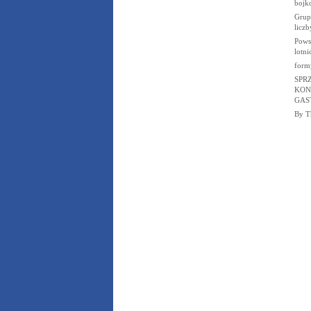
bojk
Grupa
liczb
Powst
lotni
form
SPR
KON
GAS
By T