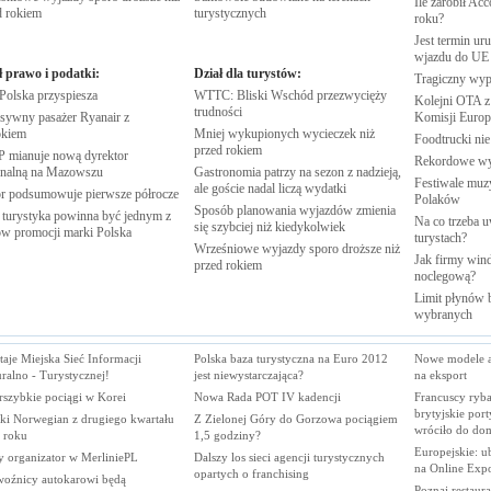
Ile zarobił Ac
d
rokiem
turystycznych
roku?
Jest termin ur
wjazdu do
UE
ł prawo i podatki:
Dział dla turystów:
Tragiczny wy
 Polska
przyspiesza
WTTC: Bliski Wschód przezwycięży
Kolejni OTA z
trudności
sywny pasażer Ryanair z
Komisji
Europe
kiem
Mniej wykupionych wycieczek niż
Foodtrucki ni
przed
rokiem
 mianuje nową dyrektor
Rekordowe w
onalną na
Mazowszu
Gastronomia patrzy na sezon z nadzieją,
Festiwale muzy
ale goście nadal liczą
wydatki
r podsumowuje pierwsze
półrocze
Polaków
Sposób planowania wyjazdów zmienia
 turystyka powinna być jednym z
Na co trzeba u
się szybciej niż
kiedykolwiek
rów promocji marki
Polska
turystach?
Wrześniowe wyjazdy sporo droższe niż
Jak firmy wind
przed
rokiem
noclegową?
Limit płynów b
wybranych
aje Miejska Sieć Informacji
Polska baza turystyczna na Euro 2012
Nowe modele a
ralno - Turystycznej!
jest niewystarczająca?
na eksport
rszybkie pociągi w Korei
Nowa Rada POT IV kadencji
Francuscy ryba
brytyjskie port
ki Norwegian z drugiego kwartału
Z Zielonej Góry do Gorzowa pociągiem
wróciło do d
 roku
1,5 godziny?
Europejskie: u
 organizator w MerliniePL
Dalszy los sieci agencji turystycznych
na Online Exp
opartych o franchising
woźnicy autokarowi będą
Poznaj restaura