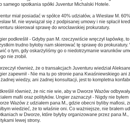
o samego spotkania spółki Juventur Michalski Hotele.
entur miał posiadać w spółce 40% udziałów, a Wiesław M. 60
sław M. nie wywiązał się z podpisanej umowy i nie spłacił kred
enturu skierował sprawę do wrocławskiej prokuratury.
ier podkreślił - Gdyby pan M. rzeczywiście wręczył łapówkę, to
ystkim trudno byłoby nam skierować tę sprawę do prokuratury.
ić o tym, gdy oskarżyliśmy go o niedotrzymanie warunków um
ego nie zrobił.
rzeczył również, że o transakcjach Juventuru wiedział Aleksa
ier zapewnił - Nie ma tu po stronie pana Kwaśniewskiego ani ża
 żadnej wiedzy, ani żadnej konsultacji, jest to kompletna konfab
kreślił również, że nic nie wie, aby w Dworze Wazów odbywały
iałem mafii oraz polityków. Ungier zaznaczył - Nigdy nie byłem
rze Wazów z udziałem pana M., gdzie obecni byliby mafiosi, z
łbym wiedzieć, że to właśnie oni. Co ważniejsze, nie brałem u
tkaniach w Dworze, które byłyby organizowane przez pana M., 
itykami lewej strony.