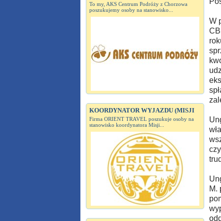
Pos
To my, AKS Centrum Podróży z Chorzowa
poszukujemy osoby na stanowisko...
W p
CBŚ
rok
spr
kwo
udz
eks
spł
zal
KOORDYNATOR WYJAZDU (MISJI
Ung
Firma ORIENT TRAVEL poszukuje osoby na
stanowisko koordynatora Misji...
wła
wsz
czy
tru
Ung
M. 
pom
wyp
odd