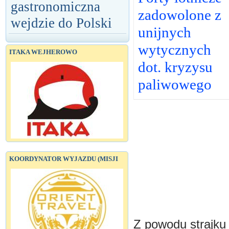
gastronomiczna
zadowolone z
wejdzie do Polski
unijnych
wytycznych
ITAKA WEJHEROWO
dot. kryzysu
paliwowego
KOORDYNATOR WYJAZDU (MISJI
Z powodu strajku 