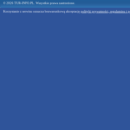
© 2026 TUR-INFO.PL. Wszystkie prawa zastrzeżone.
Korzystanie z serwisu oznacza bezwarunkową akceptację
polityki prywatności, regulaminu i p